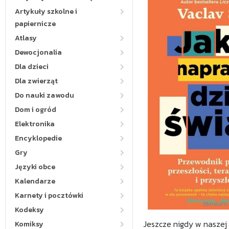
Artykuły szkolne i
papiernicze
Atlasy
Dewocjonalia
Dla dzieci
Dla zwierząt
Do nauki zawodu
Dom i ogród
Elektronika
Encyklopedie
Gry
Języki obce
Kalendarze
Karnety i pocztówki
Kodeksy
Jeszcze nigdy w naszej 
Komiksy