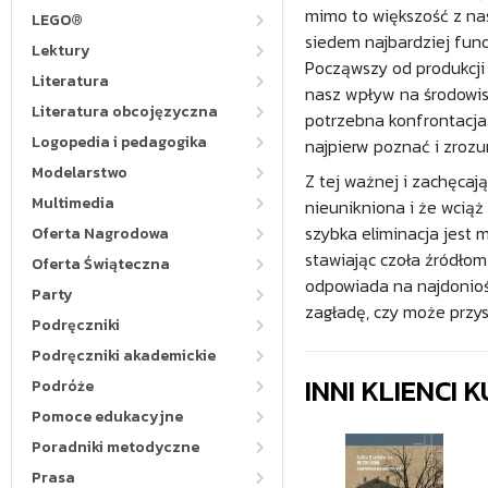
mimo to większość z nas
LEGO®
siedem najbardziej fun
Lektury
Począwszy od produkcji e
Literatura
nasz wpływ na środowisk
Literatura obcojęzyczna
potrzebna konfrontacja
Logopedia i pedagogika
najpierw poznać i zrozu
Modelarstwo
Z tej ważnej i zachęcają
Multimedia
nieunikniona i że wciąż
szybka eliminacja jest
Oferta Nagrodowa
stawiając czoła źródło
Oferta Świąteczna
odpowiada na najdoniośl
Party
zagładę, czy może przys
Podręczniki
Podręczniki akademickie
INNI KLIENCI
Podróże
Pomoce edukacyjne
Poradniki metodyczne
Prasa