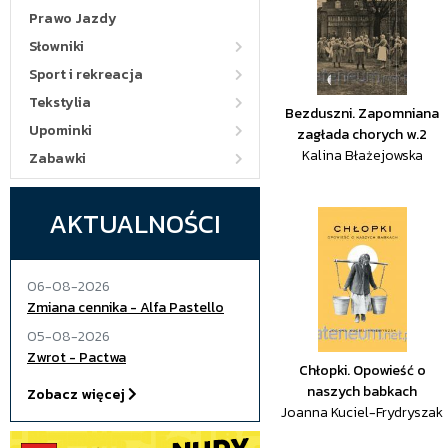
Prawo Jazdy
Słowniki
Sport i rekreacja
Tekstylia
Bezduszni. Zapomniana
Upominki
zagłada chorych w.2
Kalina Błażejowska
Zabawki
AKTUALNOŚCI
06-08-2026
Zmiana cennika - Alfa Pastello
05-08-2026
Zwrot - Pactwa
Chłopki. Opowieść o
naszych babkach
Zobacz więcej
Joanna Kuciel-Frydryszak