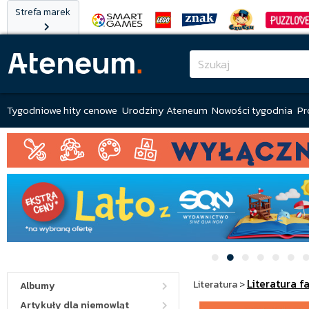
Strefa marek
Tygodniowe hity cenowe
Urodziny Ateneum
Nowości tygodnia
Pr
Literatura f
Literatura
>
Albumy
Artykuły dla niemowląt