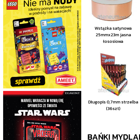
Wstążka satynowa
25mmx23m jasna
łososiowa
Długopis 0,7mm strzelba
(36szt)
BAŃKI MYDLA