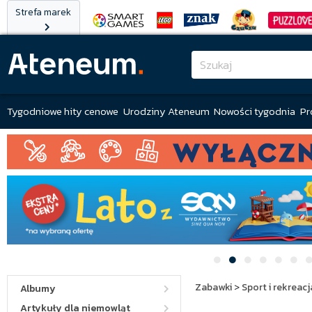
Strefa marek
Tygodniowe hity cenowe
Urodziny Ateneum
Nowości tygodnia
Pr
Zabawki
>
Sport i rekreacj
Albumy
Artykuły dla niemowląt