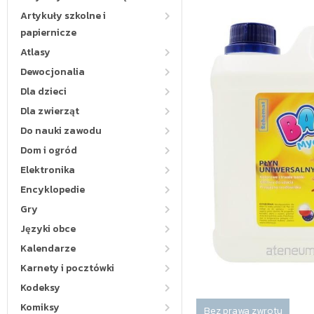
Artykuły szkolne i
papiernicze
Atlasy
Dewocjonalia
Dla dzieci
Dla zwierząt
Do nauki zawodu
Dom i ogród
Elektronika
Encyklopedie
Gry
Języki obce
Kalendarze
Karnety i pocztówki
Kodeksy
Komiksy
Bez prawa zwrotu