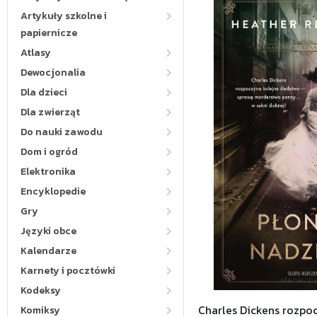
Artykuły szkolne i
papiernicze
Atlasy
Dewocjonalia
Dla dzieci
Dla zwierząt
Do nauki zawodu
Dom i ogród
Elektronika
Encyklopedie
Gry
Języki obce
Kalendarze
Karnety i pocztówki
Kodeksy
Charles Dickens rozpo
Komiksy