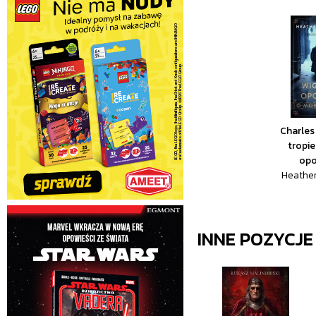
Charles
tropie.
opo
Heathe
INNE POZYCJ