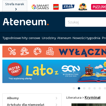
Strefa marek
Tygodniowe hity cenowe
Urodziny Ateneum
Nowości tygodnia
Pr
Kryminał
Literatura
>
Albumy
Artykuły dla niemowląt