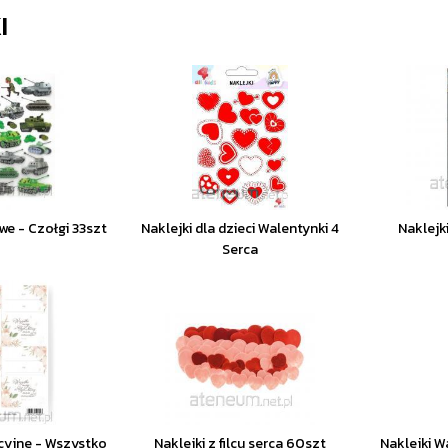
I
we - Czołgi 33szt
Naklejki dla dzieci Walentynki 4
Naklejk
Serca
cyjne - Wszystko
Naklejki z filcu serca 60szt
Naklejki W