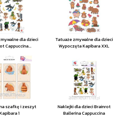
mywalne dla dzieci
Tatuaże zmywalne dla dzieci
ot Cappuccina...
Wypoczęta Kapibara XXL
 na szafkę i zeszyt
Naklejki dla dzieci Brainrot
Kapibara 1
Ballerina Cappuccina