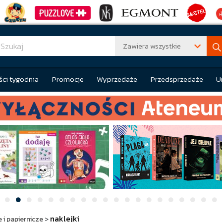
Zawiera wszystkie
ci tygodnia
Promocje
Wyprzedaże
Przedsprzedaże
U
naklejki
 i papiernicze
>