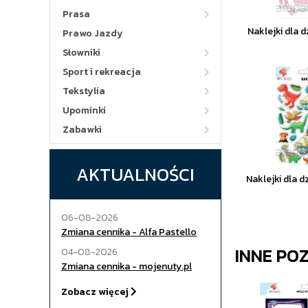
Prasa
Naklejki dla d
Prawo Jazdy
Słowniki
Sport i rekreacja
Tekstylia
Upominki
Zabawki
AKTUALNOŚCI
Naklejki dla d
06-08-2026
Zmiana cennika - Alfa Pastello
INNE PO
04-08-2026
Zmiana cennika - mojenuty.pl
Zobacz więcej