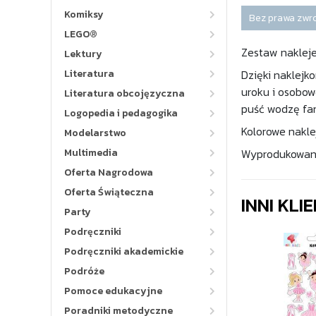
Komiksy
Bez prawa zwr
LEGO®
Zestaw nakleje
Lektury
Literatura
Dzięki naklejk
uroku i osobowo
Literatura obcojęzyczna
puść wodzę fan
Logopedia i pedagogika
Kolorowe nakle
Modelarstwo
Multimedia
Wyprodukowane
Oferta Nagrodowa
Oferta Świąteczna
INNI KLI
Party
Podręczniki
Podręczniki akademickie
Podróże
Pomoce edukacyjne
Poradniki metodyczne