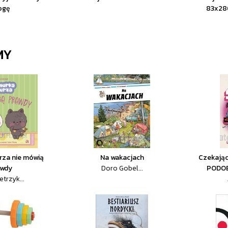
ogę
83x28
MY
rza nie mówią
Na wakacjach
Czekając
awdy
Doro Gobel...
PODOB
etrzyk...