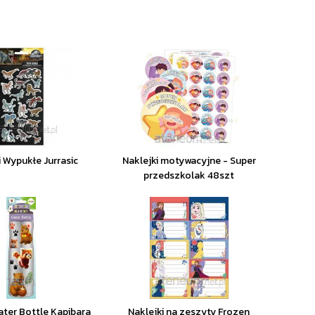
i Wypukłe Jurrasic
Naklejki motywacyjne - Super
przedszkolak 48szt
ater Bottle Kapibara
Naklejki na zeszyty Frozen