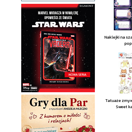
Naklejki na sz
pop
Tatuaże zmywa
Sweet ka