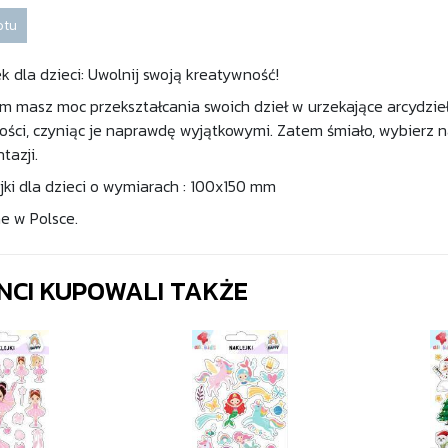
otu
k dla dzieci: Uwolnij swoją kreatywność!
om masz moc przekształcania swoich dzieł w urzekające arcydzi
ści, czyniąc je naprawdę wyjątkowymi. Zatem śmiało, wybierz nakl
tazji.
jki dla dzieci o wymiarach : 100x150 mm
 w Polsce.
ENCI KUPOWALI TAKŻE