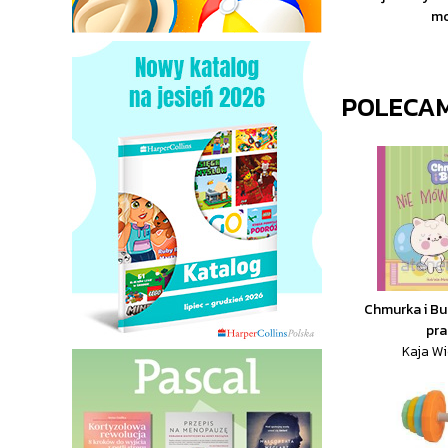
m
POLECA
Chmurka i Bu
pr
Kaja Wi