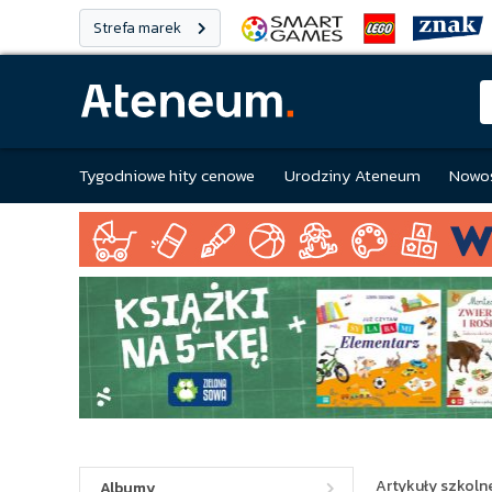
Strefa marek
Tygodniowe hity cenowe
Urodziny Ateneum
Nowoś
Artykuły szkolne
Albumy