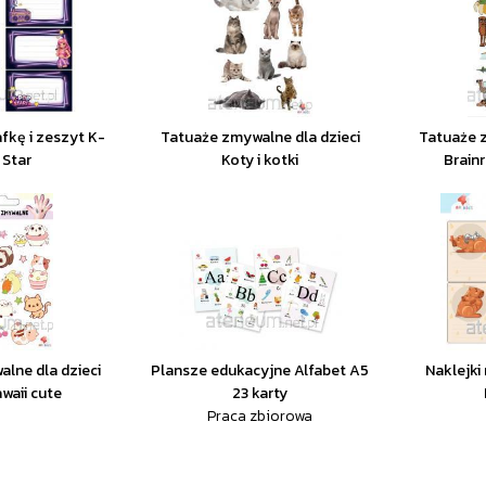
afkę i zeszyt K-
Tatuaże zmywalne dla dzieci
Tatuaże z
 Star
Koty i kotki
Brainr
lne dla dzieci
Plansze edukacyjne Alfabet A5
Naklejki
waii cute
23 karty
Praca zbiorowa