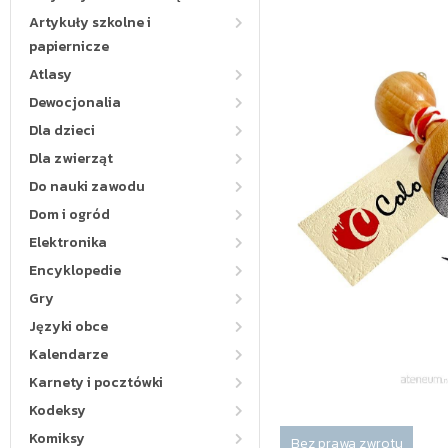
Artykuły szkolne i
papiernicze
Atlasy
Dewocjonalia
Dla dzieci
Dla zwierząt
Do nauki zawodu
Dom i ogród
Elektronika
Encyklopedie
Gry
Języki obce
Kalendarze
Karnety i pocztówki
Kodeksy
Komiksy
Bez prawa zwrotu