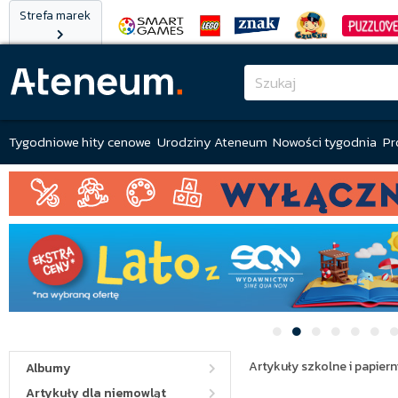
Strefa marek
Tygodniowe hity cenowe
Urodziny Ateneum
Nowości tygodnia
Pr
Artykuły szkolne i papiern
Albumy
Artykuły dla niemowląt