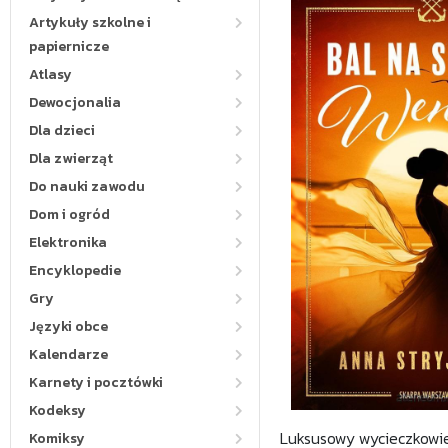
Artykuły szkolne i
papiernicze
Atlasy
Dewocjonalia
Dla dzieci
Dla zwierząt
Do nauki zawodu
Dom i ogród
Elektronika
Encyklopedie
Gry
Języki obce
Kalendarze
Karnety i pocztówki
Kodeksy
Luksusowy wycieczkowie
Komiksy