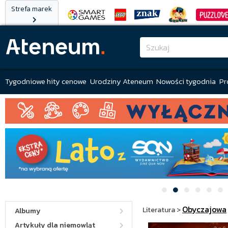
Strefa marek
Tygodniowe hity cenowe
Urodziny Ateneum
Nowości tygodnia
Pr
Obyczajowa
Literatura
>
Albumy
Artykuły dla niemowląt