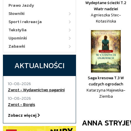
Wydeptane ścieżki T.2
Prawo Jazdy
Wiatr nadziei
Słowniki
Agnieszka Stec-
Kotasińska
Sport i rekreacja
Tekstylia
Upominki
Zabawki
AKTUALNOŚCI
Saga kresowa T.3 W
10-08-2026
cudzych ogrodach
Zwrot - Wydawnictwo paganini
Katarzyna Majewska-
Ziemba
10-08-2026
Zwrot - Borgis
Zobacz więcej
ANNA STRYJ