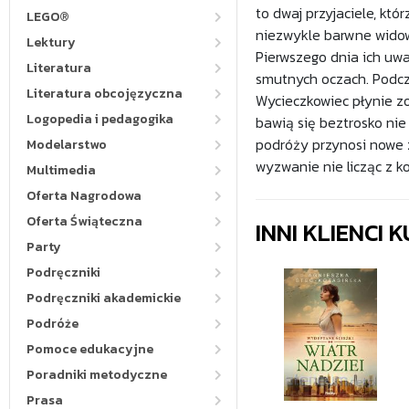
to dwaj przyjaciele, kt
LEGO®
niezwykle barwne widowi
Lektury
Pierwszego dnia ich uw
Literatura
smutnych oczach. Podcza
Literatura obcojęzyczna
Wycieczkowiec płynie zo
Logopedia i pedagogika
bawią się beztrosko nie
podróży przynosi nowe 
Modelarstwo
wyzwanie nie licząc z 
Multimedia
Oferta Nagrodowa
Oferta Świąteczna
INNI KLIENCI
Party
Podręczniki
Podręczniki akademickie
Podróże
Pomoce edukacyjne
Poradniki metodyczne
Prasa