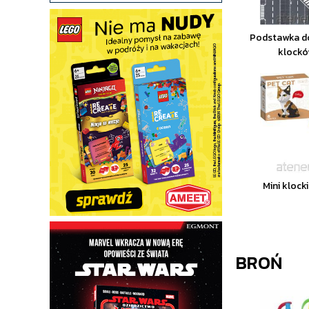
Podstawka d
klockó
Mini klock
BROŃ