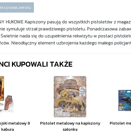
Bez prawa zwrotu
Y HUKOWE Kapiszony pasują do wszystkich pistoletów z magaz
lnie symuluje strzał prawdziwego pistoletu. Ponadczasowa zabaw
Świetnie nada się do uzupełnienia rekwizytu w postaci pistoletu
ńców. Nieodłączny element uzbrojenia każdego małego policjant
ENCI KUPOWALI TAKŻE
jski metalowy 8
Pistolet metalowy na kapiszony
Pistolet m
z kaburą
spłonkę