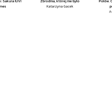
: Sakura IUVI
Zbrodnia, której nie było
Połów. 
mes
Katarzyna Gacek
p
A