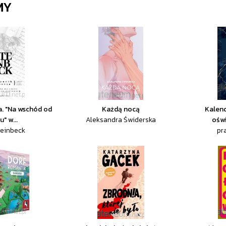
MY
a. "Na wschód od
Każdą nocą
Kalen
" w...
Aleksandra Świderska
ośw
teinbeck
pr