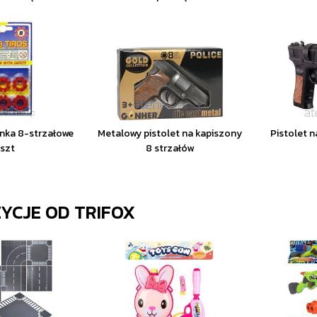
nka 8-strzałowe
Metalowy pistolet na kapiszony
Pistolet 
szt
8 strzałów
ZYCJE OD
TRIFOX