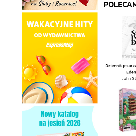
POLECA
Dziennik pisarz
Edenu
John S