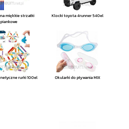
na miękkie strzałki
Klocki toyota 4runner 540el
piankowe
netyczne rurki 100el
Okularki do pływania MIX