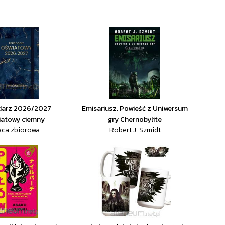
darz 2026/2027
Emisariusz. Powieść z Uniwersum
iatowy ciemny
gry Chernobylite
aca zbiorowa
Robert J. Szmidt