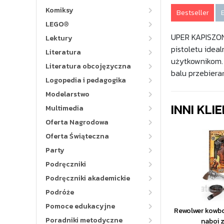
Komiksy
Bestseller
LEGO®
UPER KAPISZON
Lektury
pistoletu idea
Literatura
użytkownikom. 
Literatura obcojęzyczna
balu przebiera
Logopedia i pedagogika
Modelarstwo
INNI KLI
Multimedia
Oferta Nagrodowa
Oferta Świąteczna
Party
Podręczniki
Podręczniki akademickie
Podróże
Pomoce edukacyjne
Rewolwer kowbo
Poradniki metodyczne
naboi 