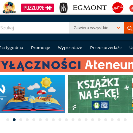
Zawiera wszystkie
ci tygodnia
Promocje
Wyprzedaże
Przedsprzedaże
U