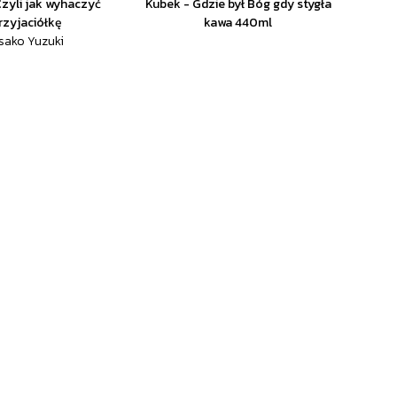
Czyli jak wyhaczyć
Kubek - Gdzie był Bóg gdy stygła
rzyjaciółkę
kawa 440ml
sako Yuzuki