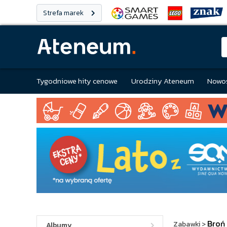
Strefa marek
Tygodniowe hity cenowe
Urodziny Ateneum
Nowoś
Broń
Zabawki
>
Albumy