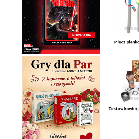
Miecz piank
Zestaw kowboj