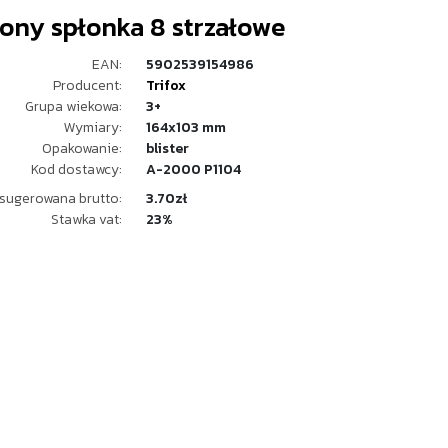
zony spłonka 8 strzałowe
EAN:
5902539154986
Producent:
Trifox
Grupa wiekowa:
3+
Wymiary:
164x103 mm
Opakowanie:
blister
Kod dostawcy:
A-2000 P1104
sugerowana brutto:
3.70zł
Stawka vat:
23%