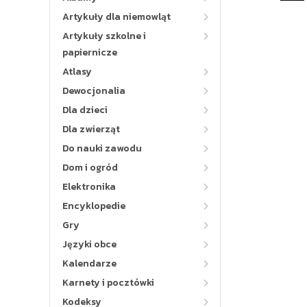
Artykuły dla niemowląt
Artykuły szkolne i
papiernicze
Atlasy
Dewocjonalia
Dla dzieci
Dla zwierząt
Do nauki zawodu
Dom i ogród
Elektronika
Encyklopedie
Gry
Języki obce
Kalendarze
Karnety i pocztówki
Kodeksy