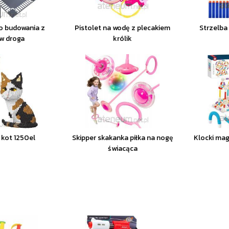
o budowania z
Pistolet na wodę z plecakiem
Strzelba 
w droga
królik
i kot 1250el
Skipper skakanka piłka na nogę
Klocki mag
świacąca