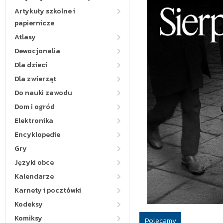
Artykuły szkolne i
papiernicze
Atlasy
Dewocjonalia
Dla dzieci
Dla zwierząt
Do nauki zawodu
Dom i ogród
Elektronika
Encyklopedie
Gry
Języki obce
Kalendarze
Karnety i pocztówki
Kodeksy
Komiksy
Polecamy