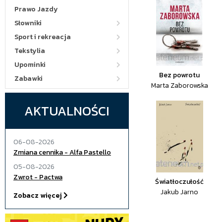
Prawo Jazdy
Słowniki
Sport i rekreacja
Tekstylia
Upominki
Bez powrotu
Zabawki
Marta Zaborowska
AKTUALNOŚCI
06-08-2026
Zmiana cennika - Alfa Pastello
05-08-2026
Zwrot - Pactwa
Światłoczułość
Jakub Jarno
Zobacz więcej