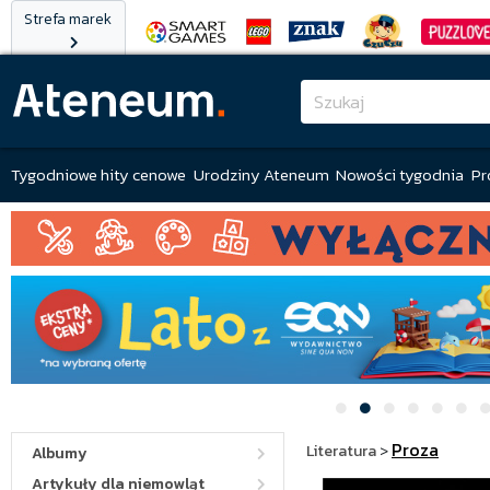
Strefa marek
Tygodniowe hity cenowe
Urodziny Ateneum
Nowości tygodnia
Pr
Proza
Literatura
>
Albumy
Artykuły dla niemowląt