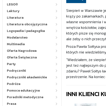
LEGO®
Sierpień w Warszawie je
Lektury
krąży po zakamarkach, p
Literatura
własne wspomnienia i w
Literatura obcojęzyczna
wnętrza kościołów, zaje
Logopedia i pedagogika
których pisze się monogra
Modelarstwo
ale żeby o nich przeczyt
Multimedia
Proza Pawła Sołtysa pro
Oferta Nagrodowa
których nie wiedzieliśm
Oferta Świąteczna
"Wiedziałem, że sierpie
Party
jest też najlepszym do 
Podręczniki
zdaniu? Paweł Sołtys ła
przestrzenie. Na koniec 
Podręczniki akademickie
Podróże
Pomoce edukacyjne
INNI KLIENCI
Poradniki metodyczne
Prasa