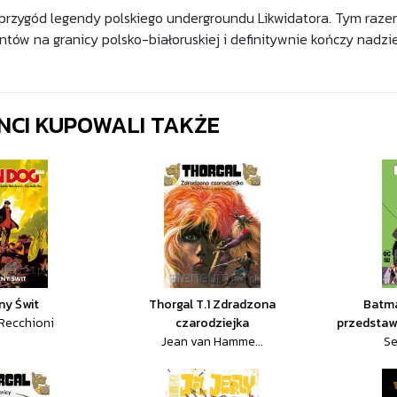
przygód legendy polskiego undergroundu Likwidatora. Tym raze
ntów na granicy polsko-białoruskiej i definitywnie kończy nad
ENCI KUPOWALI TAKŻE
ny Świt
Thorgal T.1 Zdradzona
Batma
Recchioni
czarodziejka
przedstawi
Jean van Hamme...
Se