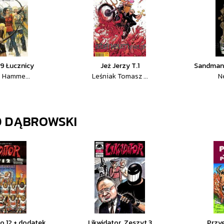
.9 Łucznicy
Jeż Jerzy T.1
Sandman 
 Hamme...
Leśniak Tomasz ...
Ne
D DĄBROWSKI
ro 12 + dodatek
Likwidator. Zeszyt 3
Przy