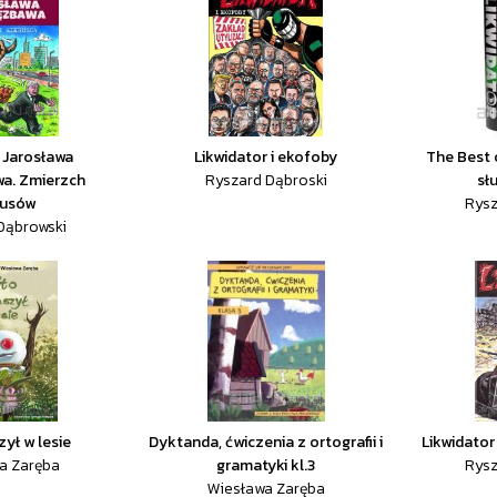
 Jarosława
Likwidator i ekofoby
The Best o
a. Zmierzch
Ryszard Dąbroski
słu
rusów
Rysz
Dąbrowski
zył w lesie
Dyktanda, ćwiczenia z ortografii i
Likwidator 
a Zaręba
gramatyki kl.3
Rysz
Wiesława Zaręba