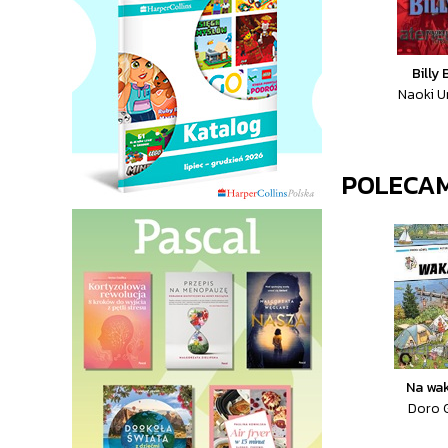
Billy 
Naoki U
POLECA
Na wa
Doro G