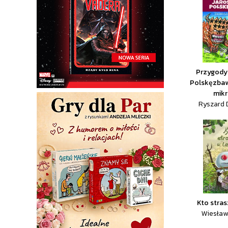
Przygody
Polskęzbaw
mik
Ryszard 
Kto stras
Wiesław