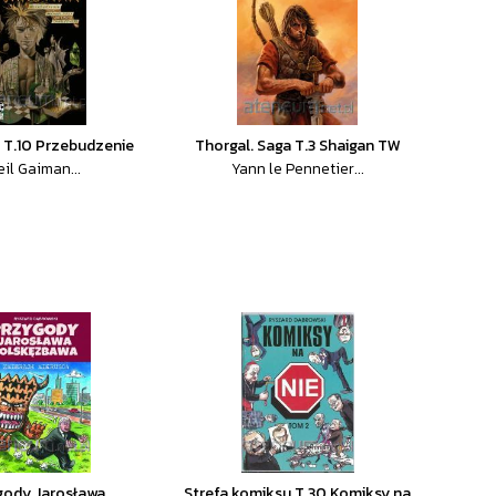
T.10 Przebudzenie
Thorgal. Saga T.3 Shaigan TW
il Gaiman...
Yann le Pennetier...
gody Jarosława
Strefa komiksu T.30 Komiksy na