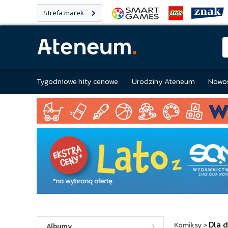
Strefa marek
Tygodniowe hity cenowe
Urodziny Ateneum
Nowoś
Dla 
Komiksy
>
Albumy