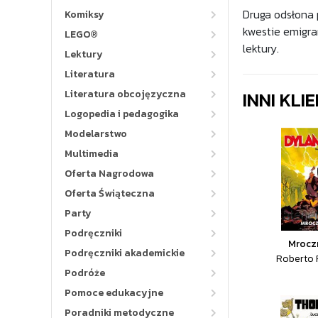
Druga odsłona 
Komiksy
kwestie emigra
LEGO®
lektury.
Lektury
Literatura
INNI KLI
Literatura obcojęzyczna
Logopedia i pedagogika
Modelarstwo
Multimedia
Oferta Nagrodowa
Oferta Świąteczna
Party
Podręczniki
Mrocz
Podręczniki akademickie
Roberto 
Podróże
Pomoce edukacyjne
Poradniki metodyczne