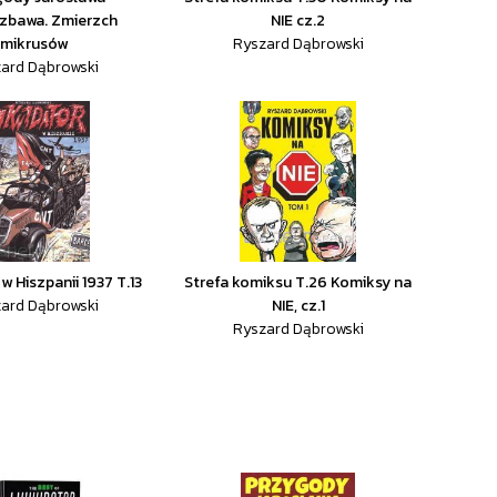
zbawa. Zmierzch
NIE cz.2
mikrusów
Ryszard Dąbrowski
ard Dąbrowski
w Hiszpanii 1937 T.13
Strefa komiksu T.26 Komiksy na
ard Dąbrowski
NIE, cz.1
Ryszard Dąbrowski