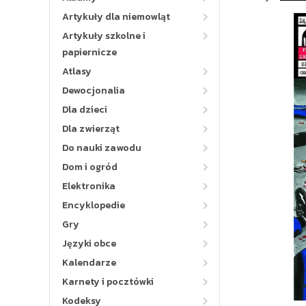
Artykuły dla niemowląt
Artykuły szkolne i
papiernicze
Atlasy
Dewocjonalia
Dla dzieci
Dla zwierząt
Do nauki zawodu
Dom i ogród
Elektronika
Encyklopedie
Gry
Języki obce
Kalendarze
Karnety i pocztówki
Kodeksy