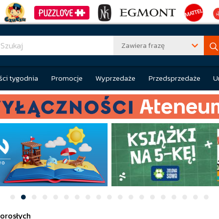
Zawiera frazę
ci tygodnia
Promocje
Wyprzedaże
Przedsprzedaże
U
dorosłych