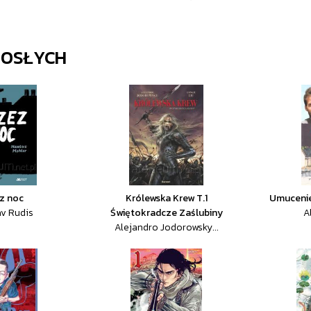
ROSŁYCH
z noc
Królewska Krew T.1
Umucenie
av Rudis
Świętokradcze Zaślubiny
A
Alejandro Jodorowsky...