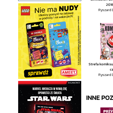
2016
Ryszard 
Strefa komiksu
cz
Ryszard 
INNE PO