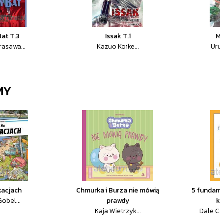
Bat T.3
Issak T.1
M
rasawa...
Kazuo Koike...
Ur
MY
kacjach
Chmurka i Burza nie mówią
5 funda
obel...
prawdy
k
Kaja Wietrzyk...
Dale C