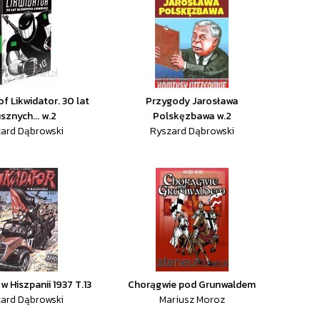
f Likwidator. 30 lat
Przygody Jarosława
sznych... w.2
Polskęzbawa w.2
ard Dąbrowski
Ryszard Dąbrowski
w Hiszpanii 1937 T.13
Chorągwie pod Grunwaldem
ard Dąbrowski
Mariusz Moroz