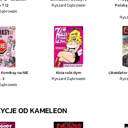
 T.12
Ryszard Dąbrowski
Polskę
Dąbrowski
Rysz
 Komiksy na NIE
Kicia robi dym
Likwidator 
. 3
Ryszard Dąbrowski
Rysz
Dąbrowski
ZYCJE OD
KAMELEON