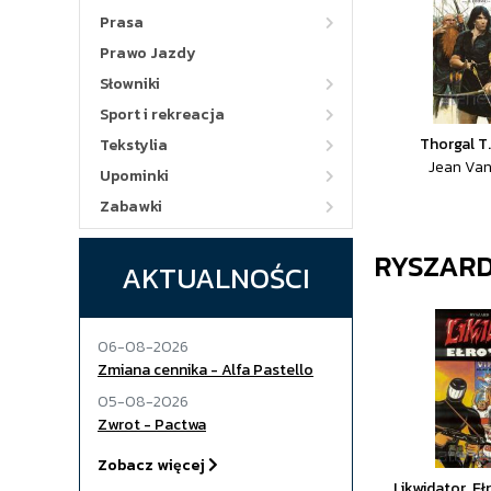
Prasa
Prawo Jazdy
Słowniki
Sport i rekreacja
Thorgal T
Tekstylia
Jean Van
Upominki
Zabawki
RYSZAR
AKTUALNOŚCI
06-08-2026
Zmiana cennika - Alfa Pastello
05-08-2026
Zwrot - Pactwa
Zobacz więcej
Likwidator. Eł