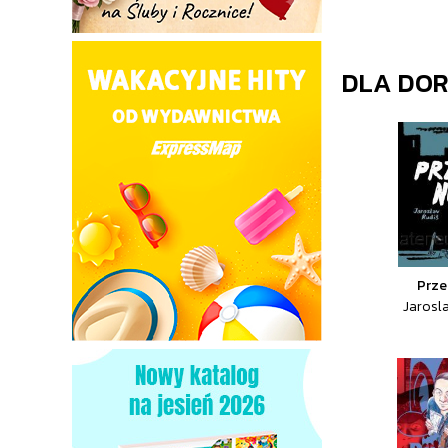
DLA DO
Prze
Jarosl