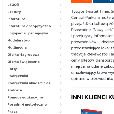
LEGO®
Tysiące świateł Times S
Lektury
Central Parku, a może w
Literatura
przejażdżka kultową żół
Literatura obcojęzyczna
Przewodnik "Nowy Jork" 
Logopedia i pedagogika
i przejrzysty informator
Modelarstwo
przewodników - idealne
Multimedia
przedstawiające lokaliza
tradycje, ciekawostki i 
Oferta Nagrodowa
ceny biletów, transport 
Oferta Świąteczna
miejsca na udane zakupy
Party
umożliwiający łatwe wy
Podręczniki
opisane w przewodniku,
Podręczniki akademickie
Podróże
INNI KLIENCI
Pomoce edukacyjne
Poradniki metodyczne
Prasa