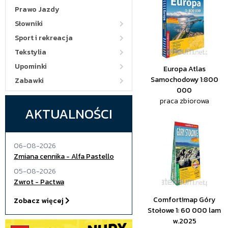
Prawo Jazdy
Słowniki
Sport i rekreacja
Tekstylia
Upominki
Europa Atlas
Samochodowy 1:800
Zabawki
000
praca zbiorowa
AKTUALNOŚCI
06-08-2026
Zmiana cennika - Alfa Pastello
05-08-2026
Zwrot - Pactwa
Comfort!map Góry
Zobacz więcej
Stołowe 1: 60 000 lam
w.2025