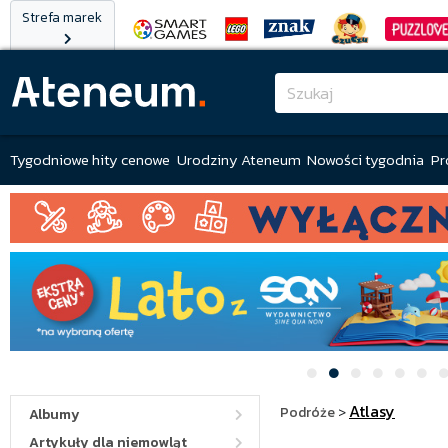
Strefa marek
Tygodniowe hity cenowe
Urodziny Ateneum
Nowości tygodnia
Pr
Atlasy
Podróże
>
Albumy
Artykuły dla niemowląt