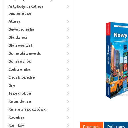
Artykuły szkolne i
papiernicze
Atlasy
Dewocjonalia
Dla dzieci
Dla zwierząt
Do nauki zawodu
Dom i ogród
Elektronika
Encyklopedie
Gry
Języki obce
Kalendarze
Karnety i pocztówki
Kodeksy
Komiksy
Promocja
Polecamy