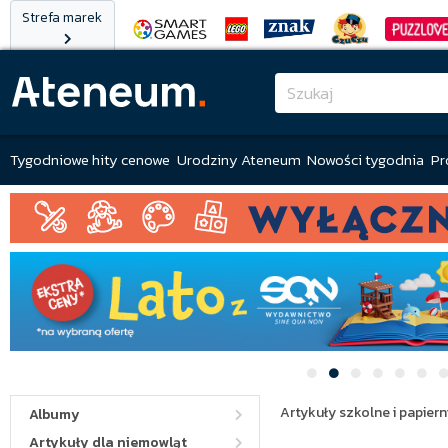
Strefa marek
Tygodniowe hity cenowe
Urodziny Ateneum
Nowości tygodnia
Pr
Artykuły szkolne i papiern
Albumy
Artykuły dla niemowląt