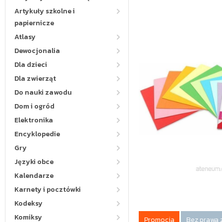
Artykuły szkolne i
papiernicze
Atlasy
Dewocjonalia
Dla dzieci
Dla zwierząt
Do nauki zawodu
Dom i ogród
Elektronika
Encyklopedie
Gry
Języki obce
Kalendarze
Karnety i pocztówki
Kodeksy
Komiksy
Promocja
Bez prawa 