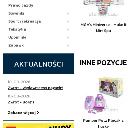
Prawo Jazdy
Słowniki
Sport i rekreacja
MGA's Miniverse - Make It
Tekstylia
Mini Spa
Upominki
Zabawki
INNE POZYCJ
AKTUALNOŚCI
10-08-2026
Zwrot - Wydawnictwo paganini
10-08-2026
Zwrot - Borgis
Zobacz więcej
Pamper Petz Plecak z
husky