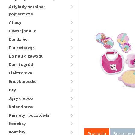
Artykuły szkolne i
papiernicze
Atlasy
Dewocjonalia
Dla dzieci
Dla zwierząt
Do nauki zawodu
Dom i ogród
Elektronika
Encyklopedie
Gry
Języki obce
Kalendarze
Karnety i pocztówki
Kodeksy
Komiksy
Promocja
Bez prawa 