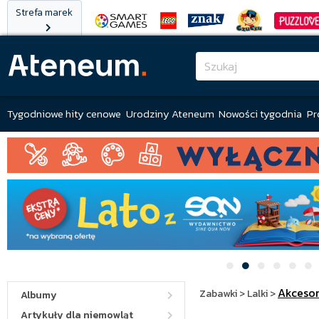
Strefa marek
Tygodniowe hity cenowe
Urodziny Ateneum
Nowości tygodnia
Pr
Akcesor
Zabawki
>
Lalki
>
Albumy
Artykuły dla niemowląt