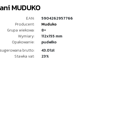
ani MUDUKO
EAN:
5904262957766
Producent:
Muduko
Grupa wiekowa:
8+
Wymiary:
112x155 mm
Opakowanie:
pudełko
sugerowana brutto:
43.01zł
Stawka vat:
23%