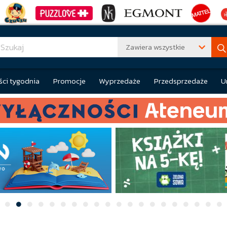
Zawiera wszystkie
ci tygodnia
Promocje
Wyprzedaże
Przedsprzedaże
U