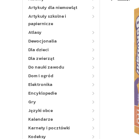
Artykuły dla niemowląt
Artykuły szkolne i
papiernicze
Atlasy
Dewocjonalia
Dla dzieci
Dla zwierząt
Do nauki zawodu
Dom i ogród
Elektronika
Encyklopedie
Gry
Języki obce
Kalendarze
Karnety i pocztówki
Kodeksy