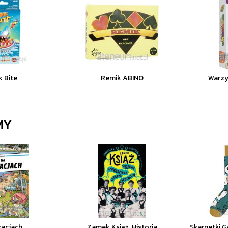
k Bite
Remik ABINO
Warzy
MY
kacjach
Zamek Książ. Historia
Skarpetki G