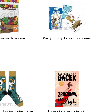
wa wartościowe
Karty do gry.Tatry z humorem
odne życie pies rozm.
Zbrodnia, której nie było