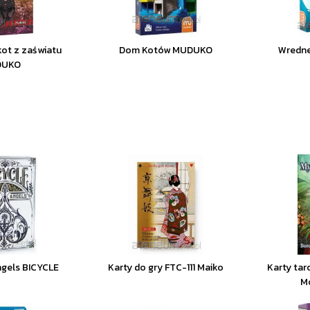
kot z zaświatu
Dom Kotów MUDUKO
Wredne
DUKO
ngels BICYCLE
Karty do gry FTC-111 Maiko
Karty tar
M