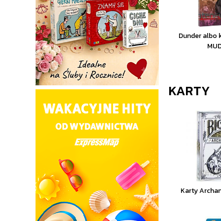
Dunder albo 
MU
KARTY
Karty Archa