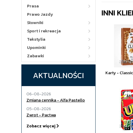
Prasa
INNI KLI
Prawo Jazdy
Słowniki
Sport i rekreacja
Tekstylia
Upominki
Zabawki
AKTUALNOŚCI
Karty - Classic
06-08-2026
Zmiana cennika - Alfa Pastello
05-08-2026
Zwrot - Pactwa
Zobacz więcej