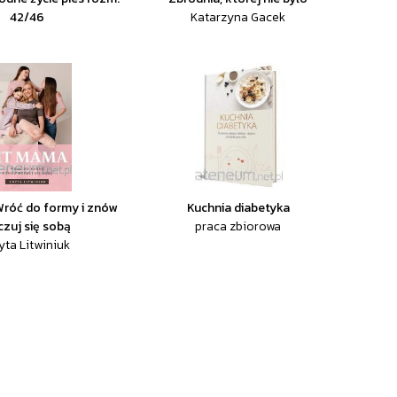
42/46
Katarzyna Gacek
Wróć do formy i znów
Kuchnia diabetyka
czuj się sobą
praca zbiorowa
yta Litwiniuk