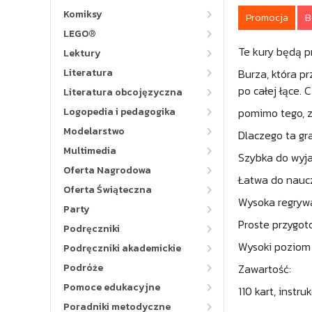
Komiksy
Promocja
B
LEGO®
Te kury będą 
Lektury
Literatura
Burza, która pr
po całej łące.
Literatura obcojęzyczna
Logopedia i pedagogika
pomimo tego, z
Modelarstwo
Dlaczego ta gra
Multimedia
Szybka do wyja
Oferta Nagrodowa
Łatwa do nauc
Oferta Świąteczna
Wysoka regryw
Party
Proste przygot
Podręczniki
Wysoki poziom 
Podręczniki akademickie
Podróże
Zawartość:
Pomoce edukacyjne
110 kart, instru
Poradniki metodyczne