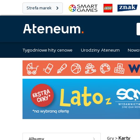
Strefa marek
Tygodniowe hity cenowe
Urodziny Ateneum
Nowoś
Karty
Gry
>
Albumy