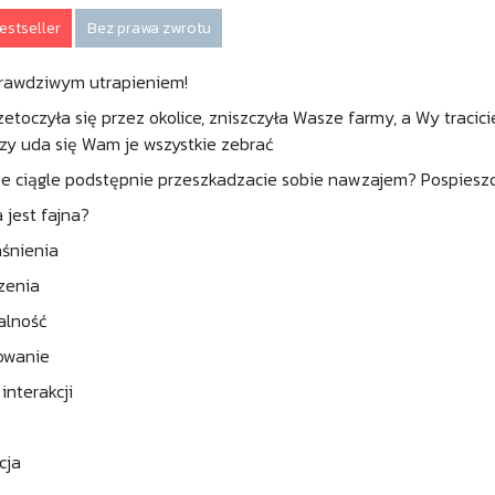
estseller
Bez prawa zwrotu
prawdziwym utrapieniem!
zetoczyła się przez okolice, zniszczyła Wasze farmy, a Wy tracic
 Czy uda się Wam je wszystkie zebrać
e ciągle podstępnie przeszkadzacie sobie nawzajem? Pospieszcie
 jest fajna?
śnienia
zenia
alność
owanie
interakcji
kcja