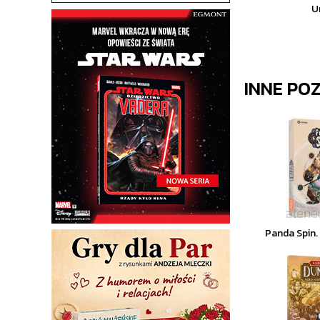
U
INNE PO
Panda Spin.