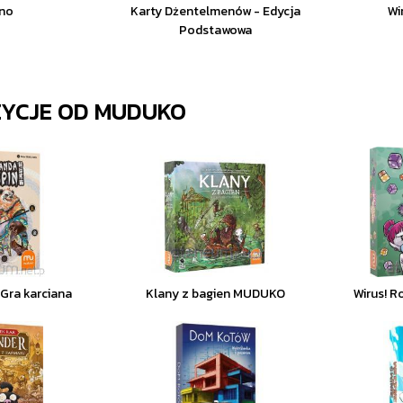
no
Karty Dżentelmenów - Edycja
Wi
Podstawowa
ZYCJE OD
MUDUKO
 Gra karciana
Klany z bagien MUDUKO
Wirus! 