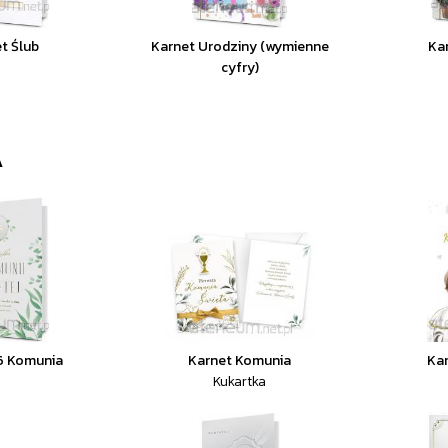
t Ślub
Karnet Urodziny (wymienne
Ka
cyfry)
A
6 Komunia
Karnet Komunia
Ka
Kukartka