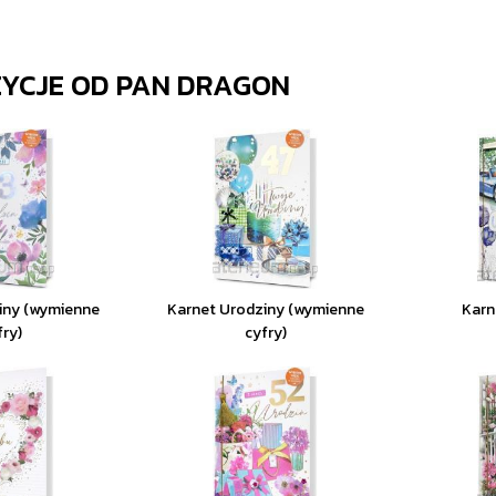
ZYCJE OD
PAN DRAGON
iny (wymienne
Karnet Urodziny (wymienne
Karn
fry)
cyfry)