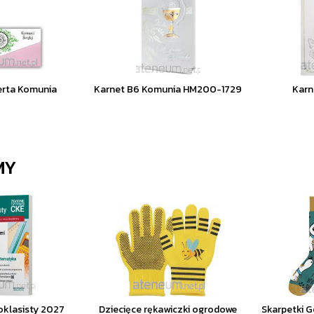
erta Komunia
Karnet B6 Komunia HM200-1729
Karn
MY
klasisty 2027
Dziecięce rękawiczki ogrodowe
Skarpetki G