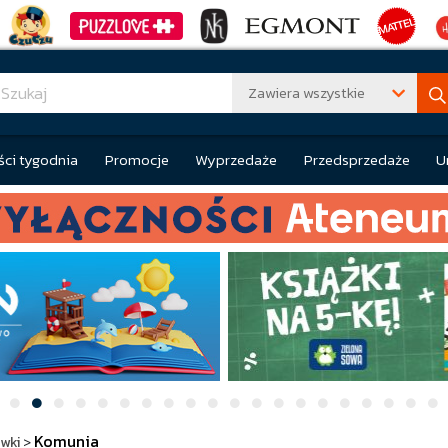
Zawiera wszystkie
ci tygodnia
Promocje
Wyprzedaże
Przedsprzedaże
U
Komunia
ówki
>