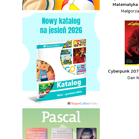
Matematyka 
Małgorzat
Cyberpunk 207
Dan W