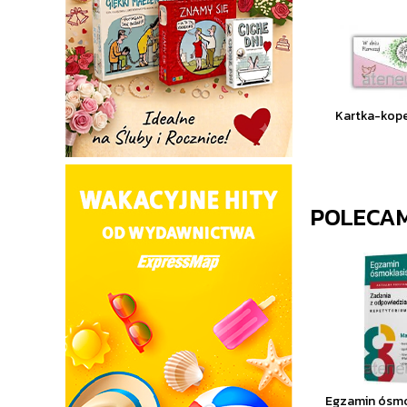
Kartka-kop
POLECA
Egzamin ósmo