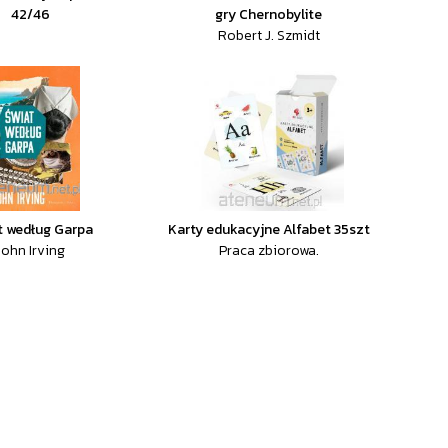
42/46
gry Chernobylite
Robert J. Szmidt
t według Garpa
Karty edukacyjne Alfabet 35szt
John Irving
Praca zbiorowa.