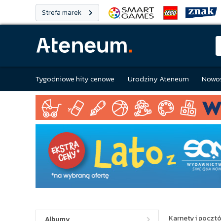
Strefa marek
Tygodniowe hity cenowe
Urodziny Ateneum
Nowoś
Karnety i poczt
Albumy