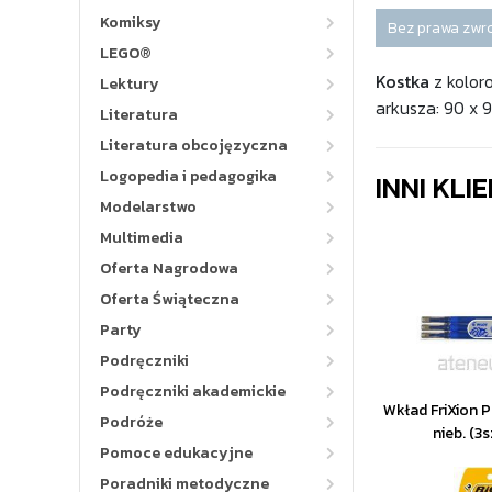
Komiksy
Bez prawa zwr
LEGO®
Kostka
z kolor
Lektury
arkusza: 90 x
Literatura
Literatura obcojęzyczna
Logopedia i pedagogika
INNI KLI
Modelarstwo
Multimedia
Oferta Nagrodowa
Oferta Świąteczna
Party
Podręczniki
Podręczniki akademickie
Wkład FriXion 
Podróże
nieb. (3
Pomoce edukacyjne
Poradniki metodyczne