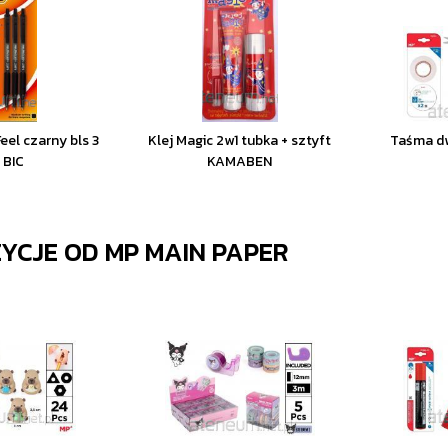
eel czarny bls 3
Klej Magic 2w1 tubka + sztyft
Taśma dw
 BIC
KAMABEN
ZYCJE OD
MP MAIN PAPER