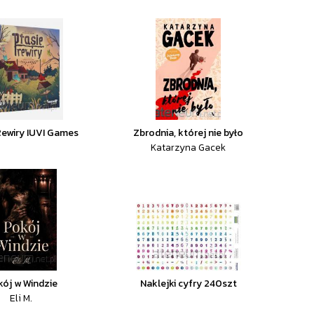
Rewiry IUVI Games
Zbrodnia, której nie było
Katarzyna Gacek
ój w Windzie
Naklejki cyfry 240szt
Eli M.