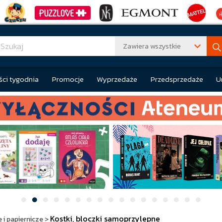
Zawiera wszystkie
ci tygodnia
Promocje
Wyprzedaże
Przedsprzedaże
U
Kostki, bloczki samoprzylepne
 i papiernicze
>