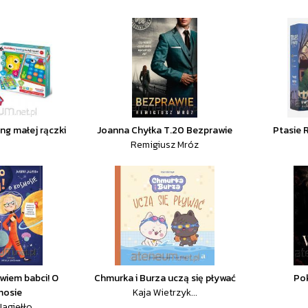
ng małej rączki
Joanna Chyłka T.20 Bezprawie
Ptasie 
Remigiusz Mróz
wiem babci! O
Chmurka i Burza uczą się pływać
Pok
mosie
Kaja Wietrzyk...
agiełło...