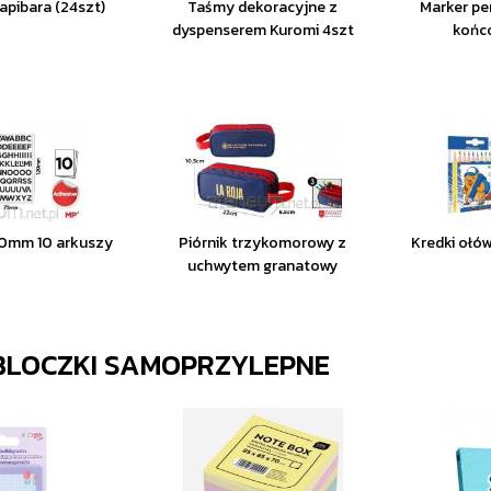
pibara (24szt)
Taśmy dekoracyjne z
Marker pe
dyspenserem Kuromi 4szt
końc
i 10mm 10 arkuszy
Piórnik trzykomorowy z
Kredki ołó
uchwytem granatowy
 BLOCZKI SAMOPRZYLEPNE