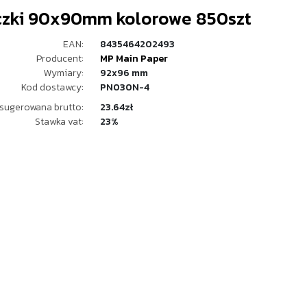
czki 90x90mm kolorowe 850szt
EAN:
8435464202493
Producent:
MP Main Paper
Wymiary:
92x96 mm
Kod dostawcy:
PN030N-4
sugerowana brutto:
23.64zł
Stawka vat:
23%