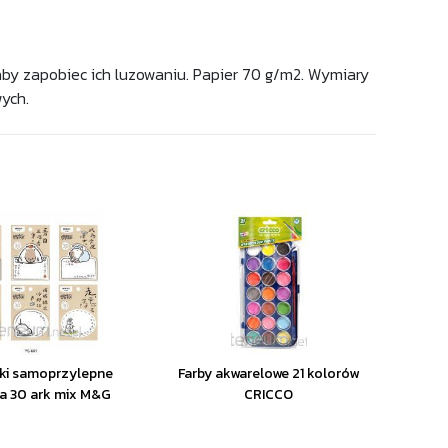
aby zapobiec ich luzowaniu. Papier 70 g/m2. Wymiary
wych.
ki samoprzylepne
Farby akwarelowe 21 kolorów
a 30 ark mix M&G
CRICCO