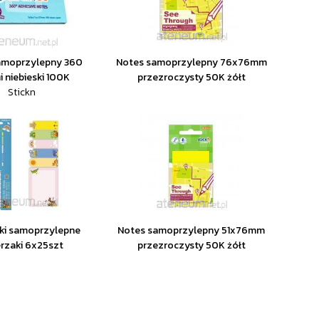
amoprzylepny 360
Notes samoprzylepny 76x76mm
i niebieski 100K
przezroczysty 50K żółt
Stickn
ki samoprzylepne
Notes samoprzylepny 51x76mm
rzaki 6x25szt
przezroczysty 50K żółt