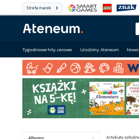
Strefa marek
Tygodniowe hity cenowe
Urodziny Ateneum
Nowoś
Artykuły szkolne
Albumy