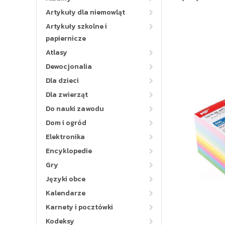
Artykuły dla niemowląt
Artykuły szkolne i
papiernicze
Atlasy
Dewocjonalia
Dla dzieci
Dla zwierząt
Do nauki zawodu
Dom i ogród
Elektronika
Encyklopedie
Gry
Języki obce
Kalendarze
Karnety i pocztówki
Kodeksy