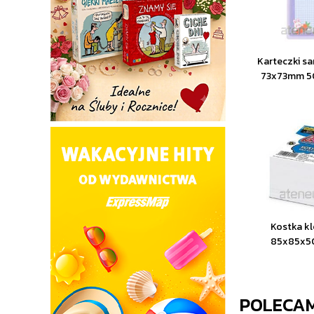
Karteczki s
73x73mm 50
Kostka k
85x85x5
POLECA