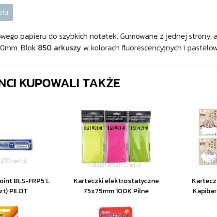
otu
owego papieru do szybkich notatek. Gumowane z jednej strony, 
 90mm. Blok
850 arkuszy
w kolorach fluorescencyjnych i pastelo
ENCI KUPOWALI TAKŻE
Point BLS-FRP5 L
Karteczki elektrostatyczne
Kartecz
szt) PILOT
75x75mm 100K Pilne
Kapibar