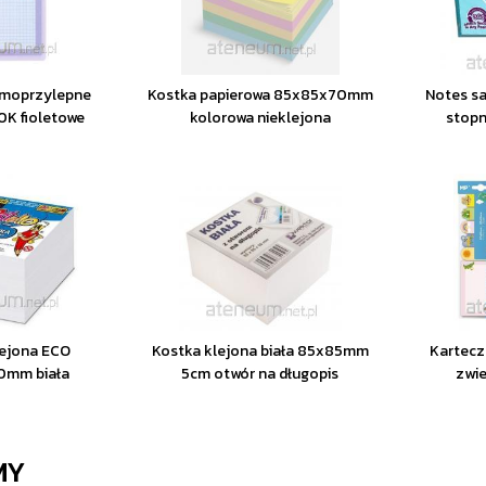
amoprzylepne
Kostka papierowa 85x85x70mm
Notes s
K fioletowe
kolorowa nieklejona
stopn
lejona ECO
Kostka klejona biała 85x85mm
Kartecz
0mm biała
5cm otwór na długopis
zwie
MY