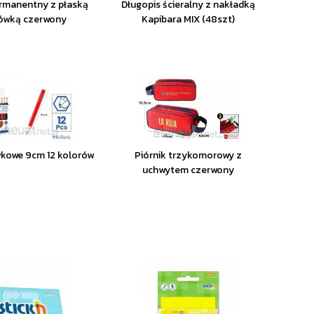
rmanentny z płaską
Długopis ścieralny z nakładką
ówką czerwony
Kapibara MIX (48szt)
wkowe 9cm 12 kolorów
Piórnik trzykomorowy z
uchwytem czerwony