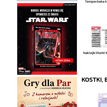
Temperówka ka
Naklejki literk
KOSTKI,