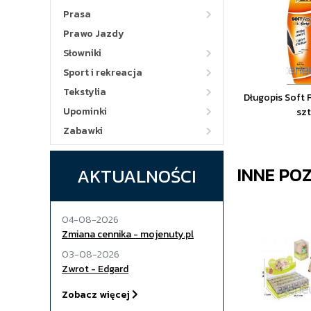
Prasa
Prawo Jazdy
Słowniki
Sport i rekreacja
Tekstylia
Długopis Soft F
Upominki
szt
Zabawki
INNE PO
AKTUALNOŚCI
04-08-2026
Zmiana cennika - mojenuty.pl
03-08-2026
Zwrot - Edgard
Zobacz więcej