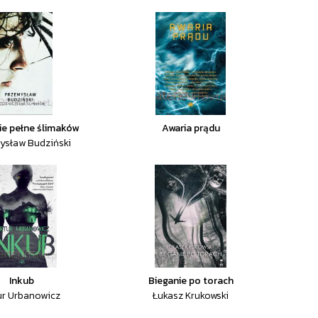
ie pełne ślimaków
Awaria prądu
ysław Budziński
Inkub
Bieganie po torach
ur Urbanowicz
Łukasz Krukowski