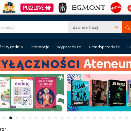
Zawiera frazę
ci tygodnia
Promocje
Wyprzedaże
Przedsprzedaże
U
ror