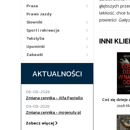
głębszych prze
Prasa
lekkość, chce 
Prawo Jazdy
powieści:
Gałęz
Słowniki
Sport i rekreacja
INNI KLI
Tekstylia
Upominki
Zabawki
AKTUALNOŚCI
06-08-2026
Zmiana cennika - Alfa Pastello
Coś się dziej
Josh M
04-08-2026
Zmiana cennika - mojenuty.pl
Zobacz więcej