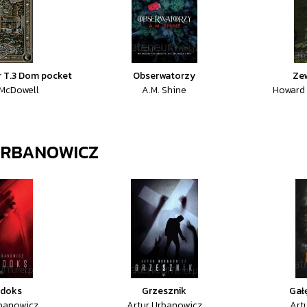
r T.3 Dom pocket
Obserwatorzy
Ze
 McDowell
A.M. Shine
Howard 
URBANOWICZ
adoks
Grzesznik
Gał
rbanowicz
Artur Urbanowicz
Art