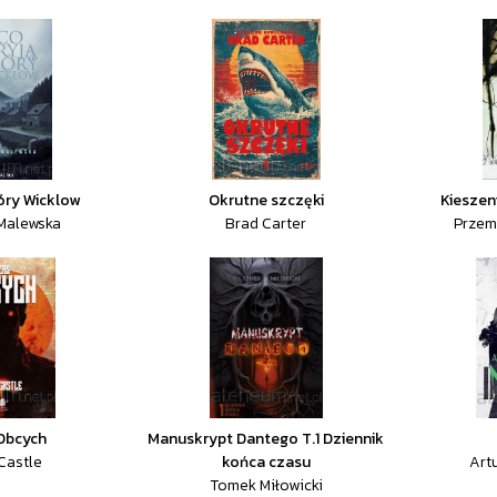
óry Wicklow
Okrutne szczęki
Kieszen
Malewska
Brad Carter
Przem
Obcych
Manuskrypt Dantego T.1 Dziennik
Castle
końca czasu
Art
Tomek Miłowicki