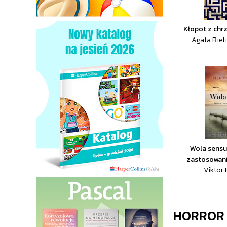
Kłopot z chr
Agata Biel
Wola sensu.
zastosowani
Viktor 
HORROR