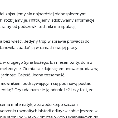
ciel zajmujemy się najbardziej niebezpiecznymi
 rozbijamy je, infiltrujemy, zdobywamy informacje
znamy od podszewki techniki manipulacji,
a bez wieści. Jedyny trop w sprawie prowadzi do
tanowiła zbadać ją w ramach swojej pracy
noć w drugiego Syna Bożego. Ich niesamowity, dom z
o meteorycie. Ziemia ta zdaje się emanować pradawną
o jedność. Całość. Jedna tożsamość.
zarownikiem podszywającym się pod nową postać
tkę? Czy uda nam się ją odnaleźć? I czy fakt, że
ałcenia matematyk, z zawodu korpo szczur i
orzenia rozmaitych historii odkrył w sobie jeszcze w
 nie stroni od wątków obyczajowych i skłaniających do