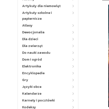
Artykuły dla niemowląt
Artykuły szkolne i
papiernicze
Atlasy
Dewocjonalia
Dla dzieci
Dla zwierząt
Do nauki zawodu
Dom i ogród
Elektronika
Encyklopedie
Gry
Języki obce
Kalendarze
Karnety i pocztówki
Kodeksy