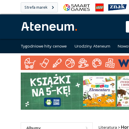
Strefa marek
Tygodniowe hity cenowe
Urodziny Ateneum
Nowoś
Hor
Literatura
>
Albumy