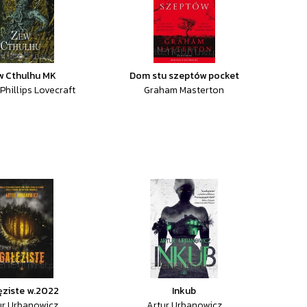
w Cthulhu MK
Dom stu szeptów pocket
Phillips Lovecraft
Graham Masterton
ęziste w.2022
Inkub
ur Urbanowicz
Artur Urbanowicz