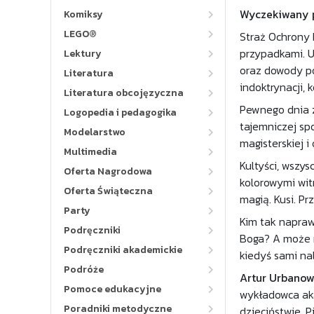
Wyczekiwany p
Komiksy
LEGO®
Straż Ochrony 
przypadkami. U
Lektury
oraz dowody po
Literatura
indoktrynacji, 
Literatura obcojęzyczna
Pewnego dnia z
Logopedia i pedagogika
tajemniczej sp
Modelarstwo
magisterskiej i
Multimedia
Kultyści, wszy
Oferta Nagrodowa
kolorowymi wit
Oferta Świąteczna
magią. Kusi. P
Party
Kim tak napra
Podręczniki
Boga? A może n
Podręczniki akademickie
kiedyś sami nal
Podróże
Artur Urbanow
Pomoce edukacyjne
wykładowca aka
Poradniki metodyczne
dzieciństwie. 