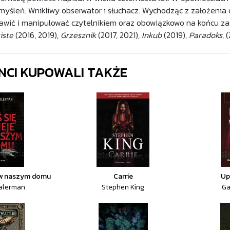
myśleń. Wnikliwy obserwator i słuchacz. Wychodząc z założenia o 
bawić i manipulować czytelnikiem oraz obowiązkowo na końcu za
iste
(2016, 2019),
Grzesznik
(2017, 2021),
Inkub
(2019),
Paradoks
, 
ENCI KUPOWALI TAKŻE
e w naszym domu
Carrie
Up
alerman
Stephen King
Ga