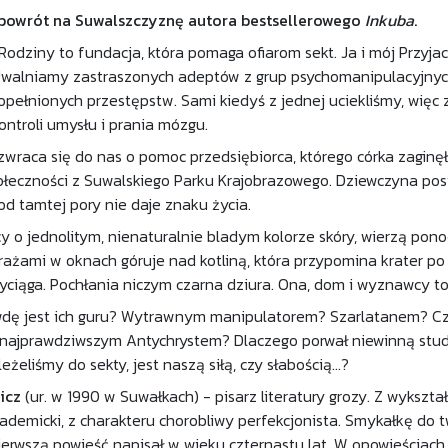
owrót na Suwalszczyznę autora bestsellerowego
Inkuba
.
Rodziny to fundacja, która pomaga ofiarom sekt. Ja i mój Przyja
walniamy zastraszonych adeptów z grup psychomanipulacyjnych,
pełnionych przestępstw. Sami kiedyś z jednej uciekliśmy, więc 
kontroli umysłu i prania mózgu.
wraca się do nas o pomoc przedsiębiorca, którego córka zaginęł
ołeczności z Suwalskiego Parku Krajobrazowego. Dziewczyna pos
 od tamtej pory nie daje znaku życia.
scy o jednolitym, nienaturalnie bladym kolorze skóry, wierzą po
rażami w oknach góruje nad kotliną, która przypomina krater p
rzyciąga. Pochłania niczym czarna dziura. Ona, dom i wyznawcy t
wdę jest ich guru? Wytrawnym manipulatorem? Szarlatanem? C
ajprawdziwszym Antychrystem? Dlaczego porwał niewinną studen
eżeliśmy do sekty, jest naszą siłą, czy słabością...?
icz
(ur. w 1990 w Suwałkach) - pisarz literatury grozy. Z wykszt
demicki, z charakteru chorobliwy perfekcjonista. Smykałkę do tw
Pierwszą powieść napisał w wieku czternastu lat. W opowieściach