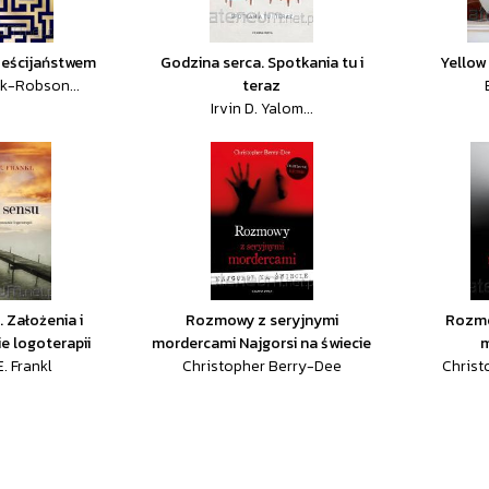
ześcijaństwem
Godzina serca. Spotkania tu i
Yellow
ik-Robson...
teraz
Irvin D. Yalom...
 Założenia i
Rozmowy z seryjnymi
Rozmo
e logoterapii
mordercami Najgorsi na świecie
m
E. Frankl
Christopher Berry-Dee
Christ