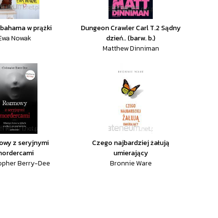
 bahama w prążki
Dungeon Crawler Carl T.2 Sądny
Ewa Nowak
dzień.. (barw. b.)
Matthew Dinniman
wy z seryjnymi
Czego najbardziej żałują
ordercami
umierający
opher Berry-Dee
Bronnie Ware