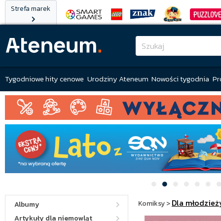
Strefa marek
Tygodniowe hity cenowe
Urodziny Ateneum
Nowości tygodnia
Pr
Dla młodzież
Komiksy
>
Albumy
Artykuły dla niemowląt