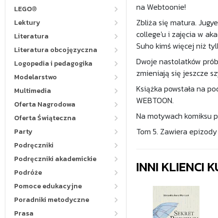
na Webtoonie!
LEGO®
Zbliża się matura. Jugye
Lektury
college'u i zajęcia w ak
Literatura
Suho kimś więcej niż tyl
Literatura obcojęzyczna
Dwoje nastolatków próbu
Logopedia i pedagogika
zmieniają się jeszcze sz
Modelarstwo
Książka powstała na p
Multimedia
WEBTOON.
Oferta Nagrodowa
Na motywach komiksu p
Oferta Świąteczna
Tom 5. Zawiera epizody 
Party
Podręczniki
Podręczniki akademickie
INNI KLIENCI
Podróże
Pomoce edukacyjne
Poradniki metodyczne
Prasa