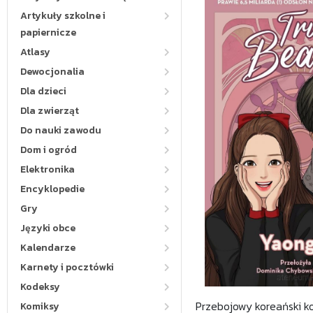
Artykuły szkolne i
papiernicze
Atlasy
Dewocjonalia
Dla dzieci
Dla zwierząt
Do nauki zawodu
Dom i ogród
Elektronika
Encyklopedie
Gry
Języki obce
Kalendarze
Karnety i pocztówki
Kodeksy
Przebojowy koreański kom
Komiksy