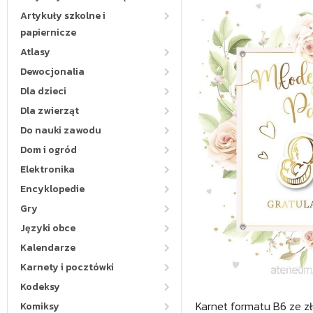
Artykuły szkolne i
papiernicze
Atlasy
Dewocjonalia
Dla dzieci
Dla zwierząt
Do nauki zawodu
Dom i ogród
Elektronika
Encyklopedie
Gry
Języki obce
Kalendarze
Karnety i pocztówki
Kodeksy
Karnet formatu B6 ze z
Komiksy