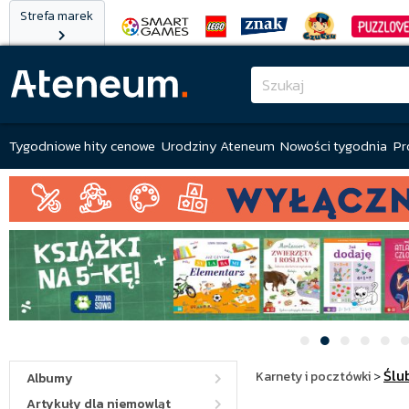
Strefa marek
Tygodniowe hity cenowe
Urodziny Ateneum
Nowości tygodnia
Pr
Ślu
Karnety i pocztówki
>
Albumy
Artykuły dla niemowląt