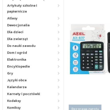
Artykuły szkolne i
papiernicze
Atlasy
Dewocjonalia
Dla dzieci
Dla zwierząt
Do nauki zawodu
Dom i ogród
Elektronika
Encyklopedie
Gry
Języki obce
Kalendarze
Karnety i pocztówki
Kodeksy
Komiksy
Bez prawa zwrotu