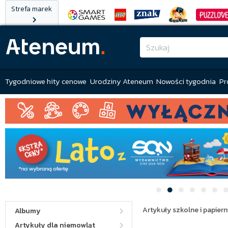
Strefa marek
Tygodniowe hity cenowe
Urodziny Ateneum
Nowości tygodnia
Pr
Artykuły szkolne i papiern
Albumy
Artykuły dla niemowląt