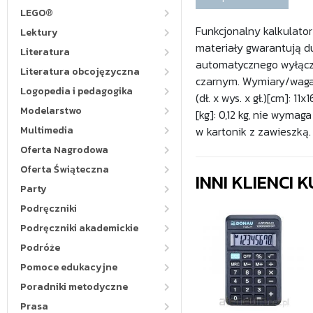
LEGO®
Funkcjonalny kalkulator
Lektury
materiały gwarantują d
Literatura
automatycznego wyłączn
Literatura obcojęzyczna
czarnym. Wymiary/waga/b
Logopedia i pedagogika
(dł. x wys. x gł.)[cm]: 
Modelarstwo
[kg]: 0,12 kg, nie wymag
Multimedia
w kartonik z zawieszką.
Oferta Nagrodowa
Oferta Świąteczna
INNI KLIENCI
Party
Podręczniki
Podręczniki akademickie
Podróże
Pomoce edukacyjne
Poradniki metodyczne
Prasa