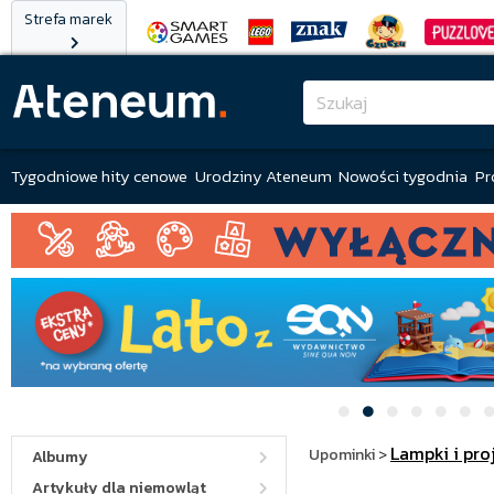
Strefa marek
Tygodniowe hity cenowe
Urodziny Ateneum
Nowości tygodnia
Pr
Lampki i pro
Upominki
>
Albumy
Artykuły dla niemowląt