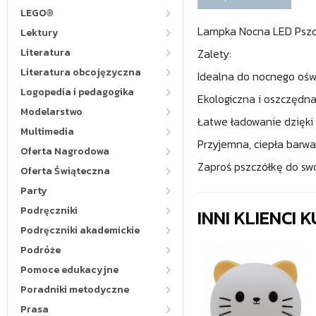
LEGO®
Lampka Nocna LED Pszc
Lektury
Literatura
Zalety:
Literatura obcojęzyczna
Idealna do nocnego oświ
Logopedia i pedagogika
Ekologiczna i oszczędna
Modelarstwo
Łatwe ładowanie dzięki
Multimedia
Przyjemna, ciepła barwa
Oferta Nagrodowa
Zaproś pszczółkę do swo
Oferta Świąteczna
Party
Podręczniki
INNI KLIENCI
Podręczniki akademickie
Podróże
Pomoce edukacyjne
Poradniki metodyczne
Prasa