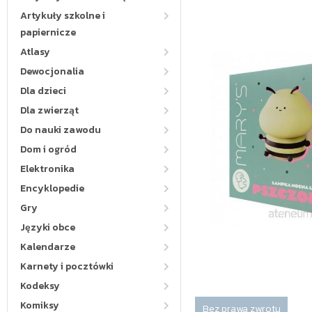
Artykuły szkolne i
papiernicze
Atlasy
Dewocjonalia
Dla dzieci
Dla zwierząt
Do nauki zawodu
Dom i ogród
Elektronika
Encyklopedie
Gry
Języki obce
Kalendarze
Karnety i pocztówki
Kodeksy
Komiksy
Bez prawa zwrotu