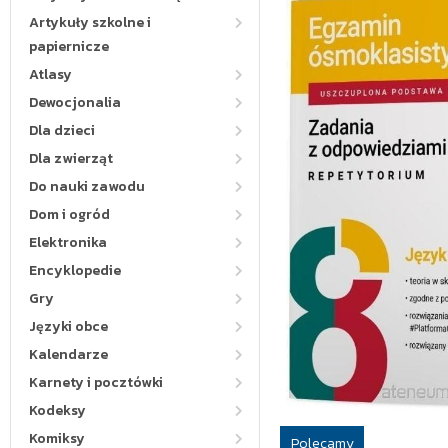
Artykuły szkolne i
papiernicze
Atlasy
Dewocjonalia
Dla dzieci
Dla zwierząt
Do nauki zawodu
Dom i ogród
Elektronika
Encyklopedie
Gry
Języki obce
Kalendarze
Karnety i pocztówki
Kodeksy
Komiksy
Polecamy