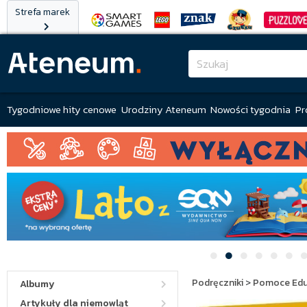
Strefa marek
Tygodniowe hity cenowe
Urodziny Ateneum
Nowości tygodnia
Pr
Podręczniki
>
Pomoce Edu
Albumy
Artykuły dla niemowląt