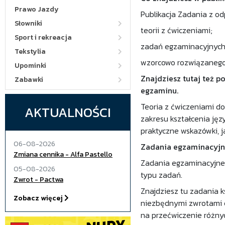
Prawo Jazdy
Publikacja Zadania z od
Słowniki
teorii z ćwiczeniami;
Sport i rekreacja
zadań egzaminacyjnych
Tekstylia
wzorcowo rozwiązanego
Upominki
Znajdziesz tutaj też po
Zabawki
egzaminu.
Teoria z ćwiczeniami d
AKTUALNOŚCI
zakresu kształcenia jęz
praktyczne wskazówki, 
06-08-2026
Zadania egzaminacyj
Zmiana cennika - Alfa Pastello
Zadania egzaminacyjne 
05-08-2026
typu zadań.
Zwrot - Pactwa
Znajdziesz tu zadania 
Zobacz więcej
niezbędnymi zwrotami c
na przećwiczenie różny