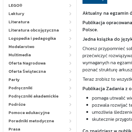
LEGO®
Aktualny na egzamin 
Lektury
Literatura
Publikacja opracowana
Polsce.
Literatura obcojęzyczna
Logopedia i pedagogika
Jedna książka do języ
Modelarstwo
Chcesz przypomnieć so
Multimedia
przećwiczyć rozwiązyw
wymaganych na egzamini
Oferta Nagrodowa
poznać strukturę arkus
Oferta Świąteczna
Teraz zrobisz to wszystko
Party
Podręczniki
Publikacja Zadania z 
Podręczniki akademickie
pomaga utrwalić wi
Podróże
pozwala rozwijać t
umożliwia śledzeni
Pomoce edukacyjne
skutecznie przygot
Poradniki metodyczne
Prasa
Co znajdziesz w publi