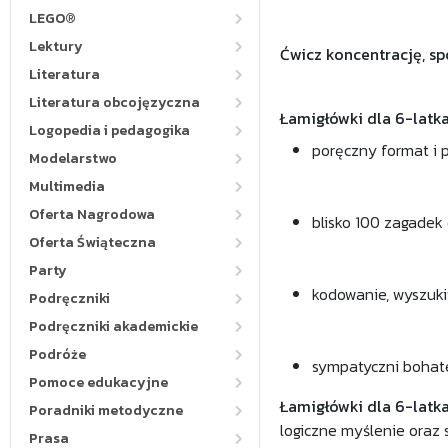
LEGO®
Lektury
Ćwicz koncentrację, sp
Literatura
Literatura obcojęzyczna
Łamigłówki dla 6-latka
Logopedia i pedagogika
poręczny format i 
Modelarstwo
Multimedia
Oferta Nagrodowa
blisko 100 zagade
Oferta Świąteczna
Party
kodowanie, wyszukiw
Podręczniki
Podręczniki akademickie
Podróże
sympatyczni bohat
Pomoce edukacyjne
Łamigłówki dla 6-latk
Poradniki metodyczne
logiczne myślenie oraz
Prasa