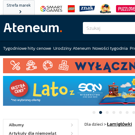
Strefa marek
Tygodniowe hity cenowe
Urodziny Ateneum
Nowości tygodnia
Pr
Łamigłówki
Dla dzieci
>
Albumy
Artykuły dla niemowląt