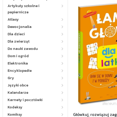
Artykuły szkolne i
papiernicze
Atlasy
Dewocjonalia
Dla dzieci
Dla zwierząt
Do nauki zawodu
Dom i ogród
Elektronika
Encyklopedie
Gry
Języki obce
Kalendarze
Karnety i pocztówki
Kodeksy
Główkuj, rozwiązuj zag
Komiksy