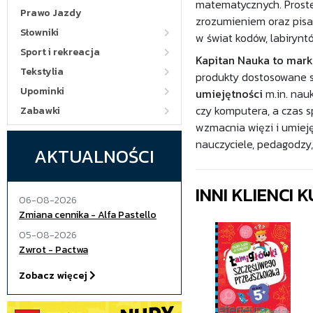
matematycznych. Proste
Prawo Jazdy
zrozumieniem oraz pisa
Słowniki
w świat kodów, labirynt
Sport i rekreacja
Kapitan Nauka to mark
Tekstylia
produkty dostosowane s
Upominki
umiejętności
m.in. nau
czy komputera, a czas 
Zabawki
wzmacnia więzi i umiej
nauczyciele, pedagodzy,
AKTUALNOŚCI
INNI KLIENCI
06-08-2026
Zmiana cennika - Alfa Pastello
05-08-2026
Zwrot - Pactwa
Zobacz więcej