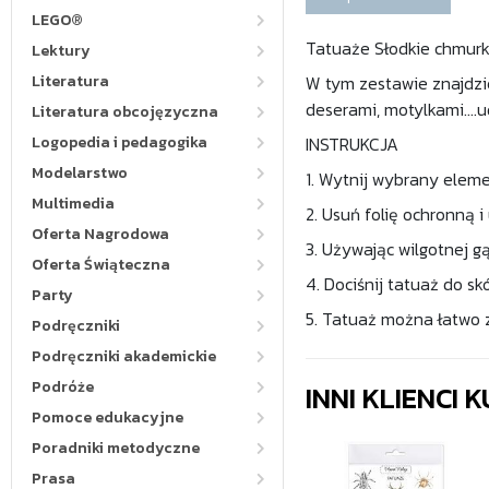
LEGO®
Tatuaże Słodkie chmurk
Lektury
Literatura
W tym zestawie znajdzie
deserami, motylkami....
Literatura obcojęzyczna
Logopedia i pedagogika
INSTRUKCJA
Modelarstwo
1. Wytnij wybrany eleme
Multimedia
2. Usuń folię ochronną i
Oferta Nagrodowa
3. Używając wilgotnej gą
Oferta Świąteczna
4. Dociśnij tatuaż do s
Party
5. Tatuaż można łatwo z
Podręczniki
Podręczniki akademickie
Podróże
INNI KLIENCI
Pomoce edukacyjne
Poradniki metodyczne
Prasa