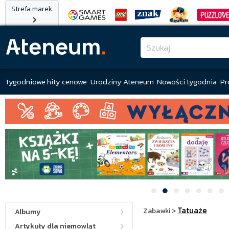
Strefa marek
Tygodniowe hity cenowe
Urodziny Ateneum
Nowości tygodnia
Pr
Tatuaże
Zabawki
>
Albumy
Artykuły dla niemowląt