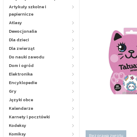
Artykuły szkolne i
papiernicze
Atlasy
Dewocjonalia
Dla dzieci
Dla zwierząt
Do nauki zawodu
Dom i ogród
Elektronika
Encyklopedie
Gry
Języki obce
Kalendarze
Karnety i pocztówki
Kodeksy
Komiksy
Bez prawa zwrotu