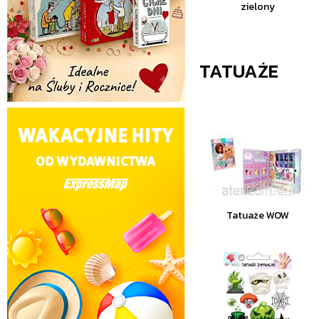
zielony
TATUAŻE
Tatuaże WOW