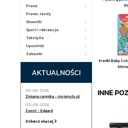
8
Prasa
Prawo Jazdy
Słowniki
Sport i rekreacja
Tekstylia
Upominki
Zabawki
Kredki Baby Col
blist
AKTUALNOŚCI
INNE PO
04-08-2026
Zmiana cennika - mojenuty.pl
03-08-2026
Zwrot - Edgard
Zobacz więcej