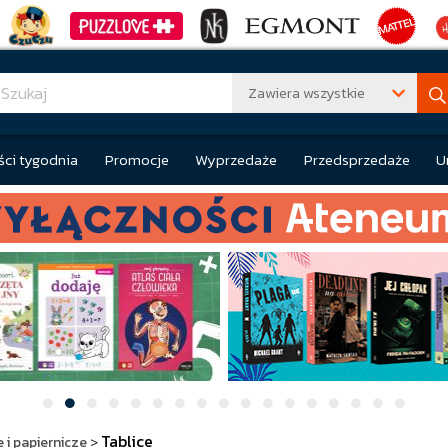
Zawiera wszystkie
ci tygodnia
Promocje
Wyprzedaże
Przedsprzedaże
U
Tablice
 i papiernicze
>