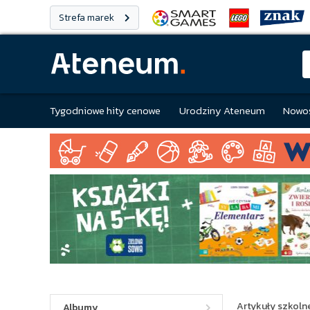
Strefa marek
Tygodniowe hity cenowe
Urodziny Ateneum
Nowoś
Artykuły szkolne
Albumy