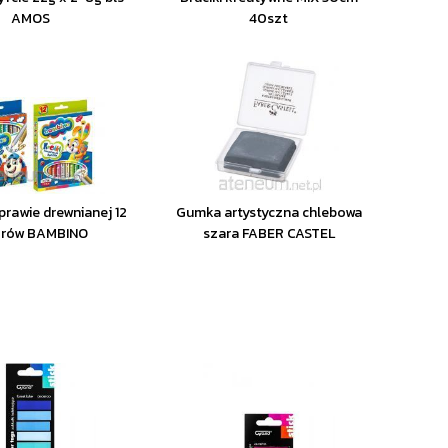
AMOS
40szt
prawie drewnianej 12
Gumka artystyczna chlebowa
orów BAMBINO
szara FABER CASTEL