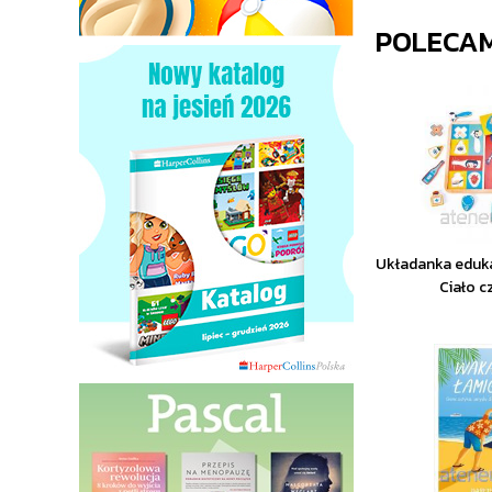
POLECA
Układanka eduk
Ciało c