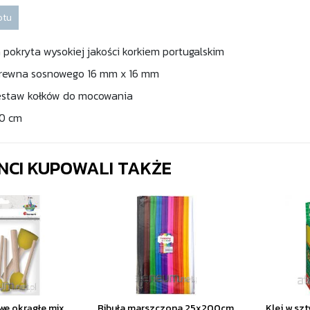
otu
 pokryta wysokiej jakości korkiem portugalskim
 drewna sosnowego 16 mm x 16 mm
estaw kołków do mocowania
80 cm
ENCI KUPOWALI TAKŻE
we okrągłe mix
Bibuła marszczona 25x200cm
Klej w szt