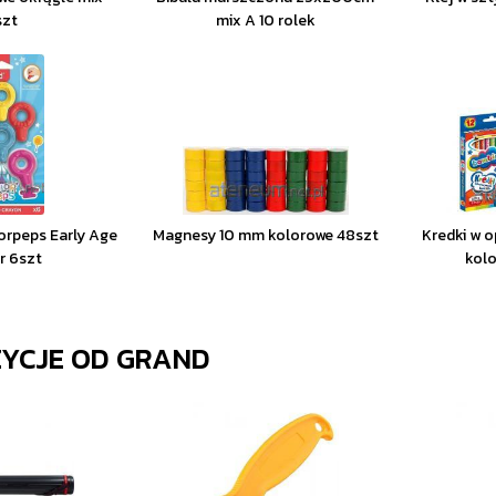
szt
mix A 10 rolek
orpeps Early Age
Magnesy 10 mm kolorowe 48szt
Kredki w o
er 6szt
kol
ZYCJE OD
GRAND