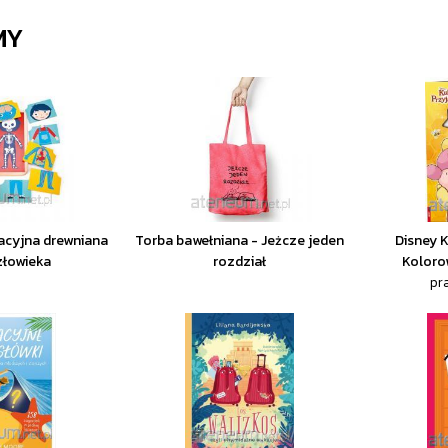
MY
acyjna drewniana
Torba bawełniana - Jeżcze jeden
Disney K
złowieka
rozdział
Koloro
pr