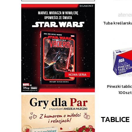
Tuba kreślars
Pinezki tabl
100sz
TABLICE