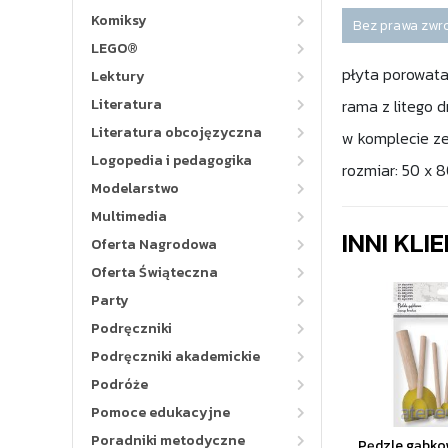
Komiksy
Bez prawa zwr
LEGO®
płyta porowata
Lektury
Literatura
rama z litego
Literatura obcojęzyczna
w komplecie z
Logopedia i pedagogika
rozmiar: 50 x 
Modelarstwo
Multimedia
INNI KLI
Oferta Nagrodowa
Oferta Świąteczna
Party
Podręczniki
Podręczniki akademickie
Podróże
Pomoce edukacyjne
Poradniki metodyczne
Pędzle gąbko