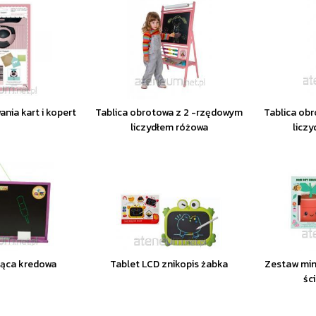
ania kart i kopert
Tablica obrotowa z 2 -rzędowym
Tablica ob
liczydłem różowa
licz
ząca kredowa
Tablet LCD znikopis żabka
Zestaw min
śc