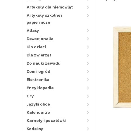
Artykuły dla niemowląt
Artykuły szkolne i
papiernicze
Atlasy
Dewocjonalia
Dla dzieci
Dla zwierząt
Do nauki zawodu
Dom i ogród
Elektronika
Encyklopedie
Gry
Języki obce
Kalendarze
Karnety i pocztówki
Kodeksy