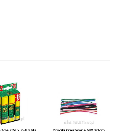
yfcie 22g x 2+8g bls
Druciki kreatywne MIX 30cm