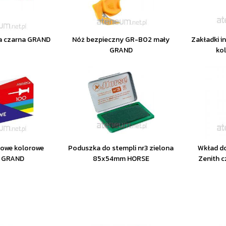
ka czarna GRAND
Nóż bezpieczny GR-B02 mały
Zakładki i
GRAND
ko
icowe kolorowe
Poduszka do stempli nr3 zielona
Wkład d
t GRAND
85x54mm HORSE
Zenith 