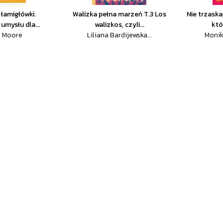
łamigłówki.
Walizka pełna marzeń T.3 Los
Nie trzask
umysłu dla...
walizkos, czyli...
któ
h Moore
Liliana Bardijewska...
Monik