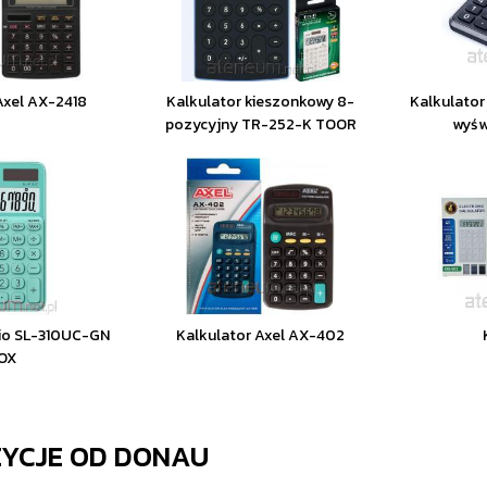
Axel AX-2418
Kalkulator kieszonkowy 8-
Kalkulator
pozycyjny TR-252-K TOOR
wyśw
sio SL-310UC-GN
Kalkulator Axel AX-402
OX
ZYCJE OD
DONAU