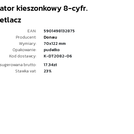
ator kieszonkowy 8-cyfr.
etlacz
EAN:
5901498132875
Producent:
Donau
Wymiary:
70x122 mm
Opakowanie:
pudełko
Kod dostawcy:
K-DT2082-06
sugerowana brutto:
17.34zł
Stawka vat:
23%