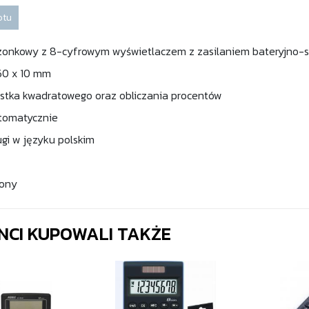
otu
szonkowy z 8-cyfrowym wyświetlaczem z zasilaniem bateryjno-
60 x 10 mm
astka kwadratowego oraz obliczania procentów
utomatycznie
ugi w języku polskim
lony
ENCI KUPOWALI TAKŻE