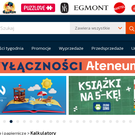
Zawiera wszystkie
ci tygodnia
Promocje
Wyprzedaże
Przedsprzedaże
U
Kalkulatory
 i papiernicze
>