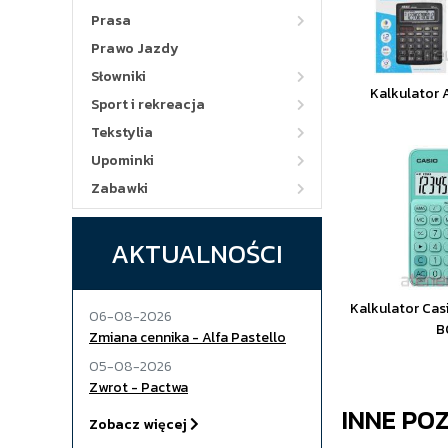
Prasa
Prawo Jazdy
Słowniki
Kalkulator 
Sport i rekreacja
Tekstylia
Upominki
Zabawki
AKTUALNOŚCI
Kalkulator Ca
06-08-2026
B
Zmiana cennika - Alfa Pastello
05-08-2026
Zwrot - Pactwa
INNE PO
Zobacz więcej