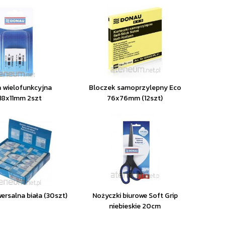
 wielofunkcyjna
Bloczek samoprzylepny Eco
18x11mm 2szt
76x76mm (12szt)
ersalna biała (30szt)
Nożyczki biurowe Soft Grip
niebieskie 20cm