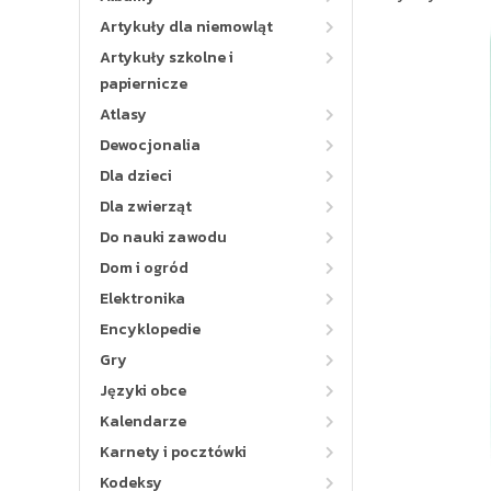
Artykuły dla niemowląt
Artykuły szkolne i
papiernicze
Atlasy
Dewocjonalia
Dla dzieci
Dla zwierząt
Do nauki zawodu
Dom i ogród
Elektronika
Encyklopedie
Gry
Języki obce
Kalendarze
Karnety i pocztówki
Kodeksy