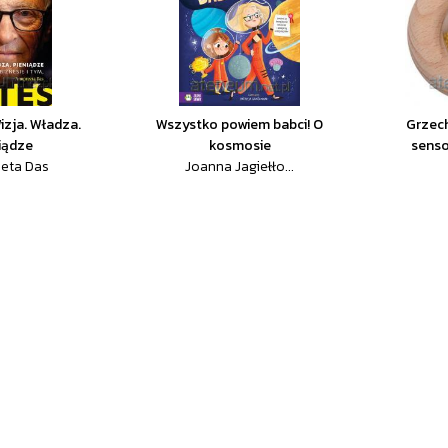
Wizja. Władza.
Wszystko powiem babci! O
Grzec
iądze
kosmosie
senso
eta Das
Joanna Jagiełło...