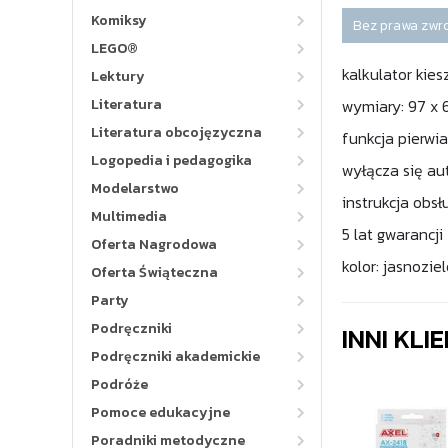
Komiksy
Bez prawa zwr
LEGO®
kalkulator kie
Lektury
Literatura
wymiary: 97 x 
Literatura obcojęzyczna
funkcja pierwi
Logopedia i pedagogika
wyłącza się a
Modelarstwo
instrukcja obsł
Multimedia
5 lat gwarancji
Oferta Nagrodowa
kolor: jasnozie
Oferta Świąteczna
Party
Podręczniki
INNI KLI
Podręczniki akademickie
Podróże
Pomoce edukacyjne
Poradniki metodyczne