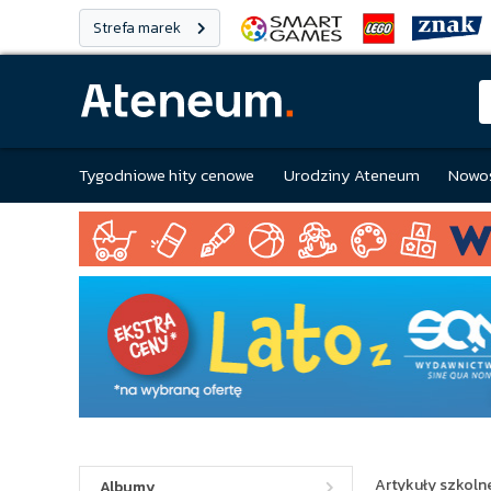
Strefa marek
Tygodniowe hity cenowe
Urodziny Ateneum
Nowoś
Artykuły szkolne
Albumy