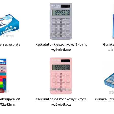
rsalna biała
Kalkulator kieszonkowy 8-cyfr.
Gumka
wyświetlacz
41x
deksujące PP
Kalkulator kieszonkowy 8-cyfr.
Gumka uniw
/12x42mm
wyświetlacz