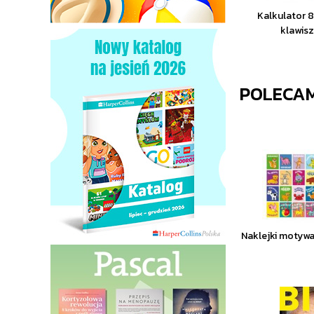
Kalkulator 8
klawis
POLECA
Naklejki motywa