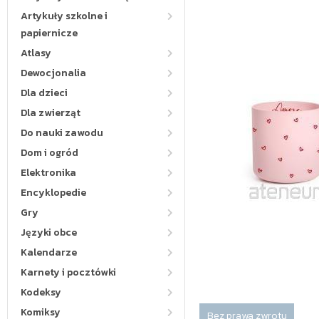
Artykuły szkolne i
papiernicze
Atlasy
Dewocjonalia
Dla dzieci
Dla zwierząt
Do nauki zawodu
Dom i ogród
Elektronika
Encyklopedie
Gry
Języki obce
Kalendarze
Karnety i pocztówki
Kodeksy
Komiksy
Bez prawa zwrotu