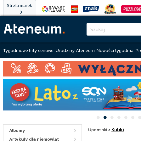
Strefa marek
Tygodniowe hity cenowe
Urodziny Ateneum
Nowości tygodnia
Pr
Kubki
Upominki
>
Albumy
Artykuły dla niemowląt