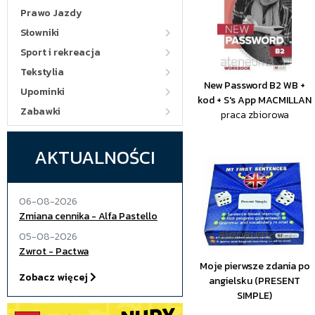
Prawo Jazdy
Słowniki
Sport i rekreacja
Tekstylia
New Password B2 WB +
Upominki
kod + S's App MACMILLAN
Zabawki
praca zbiorowa
AKTUALNOŚCI
06-08-2026
Zmiana cennika - Alfa Pastello
05-08-2026
Zwrot - Pactwa
Moje pierwsze zdania po
Zobacz więcej
angielsku (PRESENT
SIMPLE)