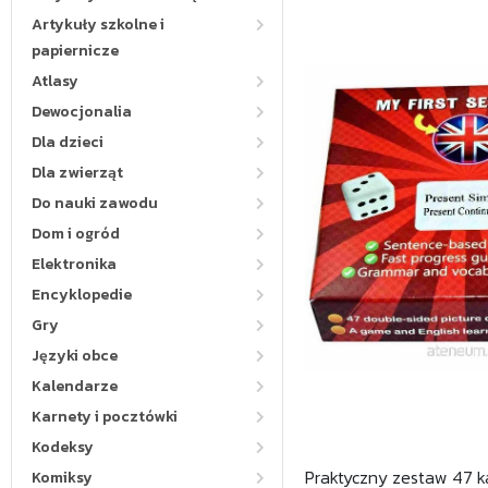
Artykuły szkolne i
papiernicze
Atlasy
Dewocjonalia
Dla dzieci
Dla zwierząt
Do nauki zawodu
Dom i ogród
Elektronika
Encyklopedie
Gry
Języki obce
Kalendarze
Karnety i pocztówki
Kodeksy
Praktyczny zestaw 47 
Komiksy