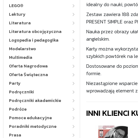
idealny do nauki, powtó
LEGO®
Zestaw zawiera 188 zda
Lektury
PRESENT SIMPLE oraz P
Literatura
Nauka przez obrazy ułat
Literatura obcojęzyczna
angielskim.
Logopedia i pedagogika
Karty można wykorzystać
Modelarstwo
szybkich powtórek na lek
Multimedia
Dostosowane do poziomu 
Oferta Nagrodowa
formie.
Oferta Świąteczna
Niezastąpione wsparcie 
Party
wprowadzają element z
Podręczniki
Podręczniki akademickie
Podróże
INNI KLIENCI
Pomoce edukacyjne
Poradniki metodyczne
Prasa