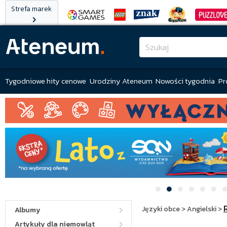
Strefa marek
Tygodniowe hity cenowe
Urodziny Ateneum
Nowości tygodnia
Pr
Języki obce
>
Angielski
>
Albumy
Artykuły dla niemowląt