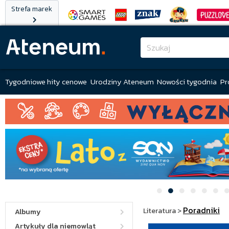
Strefa marek
Tygodniowe hity cenowe
Urodziny Ateneum
Nowości tygodnia
Pr
Poradniki
Literatura
>
Albumy
Artykuły dla niemowląt