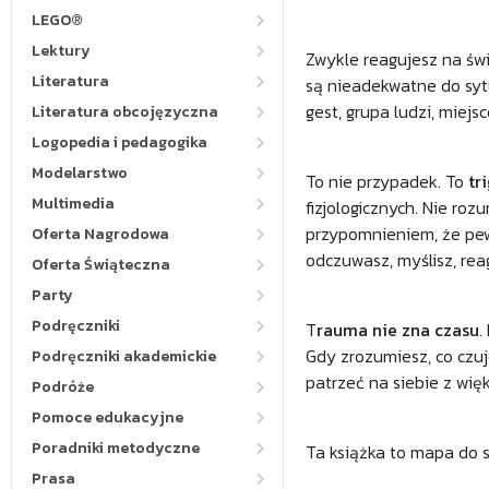
LEGO®
Lektury
Zwykle reagujesz na świ
Literatura
są nieadekwatne do sytua
gest, grupa ludzi, miej
Literatura obcojęzyczna
Logopedia i pedagogika
Modelarstwo
To nie przypadek. To
tr
Multimedia
fizjologicznych. Nie roz
przypomnieniem, że pew
Oferta Nagrodowa
odczuwasz, myślisz, rea
Oferta Świąteczna
Party
Podręczniki
T
rauma nie zna czasu
.
Gdy zrozumiesz, co czuje
Podręczniki akademickie
patrzeć na siebie z wię
Podróże
Pomoce edukacyjne
Poradniki metodyczne
Ta książka to mapa do s
Prasa