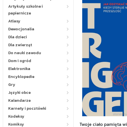
Artykuły szkolne i
papiernicze
Atlasy
Dewocjonalia
Dla dzieci
Dla zwierząt
Do nauki zawodu
Dom i ogród
Elektronika
Encyklopedie
Gry
Języki obce
Kalendarze
Karnety i pocztówki
Kodeksy
Twoje ciało pamięta wi
Komiksy