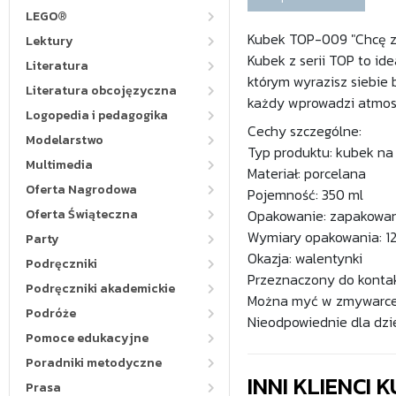
LEGO®
Kubek TOP-009 "Chcę z
Lektury
Kubek z serii TOP to id
Literatura
którym wyrazisz siebie 
Literatura obcojęzyczna
każdy wprowadzi atmosf
Logopedia i pedagogika
Cechy szczególne:
Modelarstwo
Typ produktu: kubek na
Multimedia
Materiał: porcelana
Oferta Nagrodowa
Pojemność: 350 ml
Oferta Świąteczna
Opakowanie: zapakowan
Wymiary opakowania: 12,5 
Party
Okazja: walentynki
Podręczniki
Przeznaczony do kontak
Podręczniki akademickie
Można myć w zmywarce
Podróże
Nieodpowiednie dla dzi
Pomoce edukacyjne
Poradniki metodyczne
INNI KLIENCI
Prasa