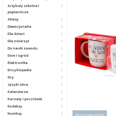
Artykuły szkolne i
papiernicze
Atlasy
Dewocjonalia
Dla dzieci
Dla zwierząt
Do nauki zawodu
Dom i ogród
Elektronika
Encyklopedie
Gry
Języki obce
Kalendarze
Karnety i pocztówki
Kodeksy
Komiksy
Bez prawa zwrotu