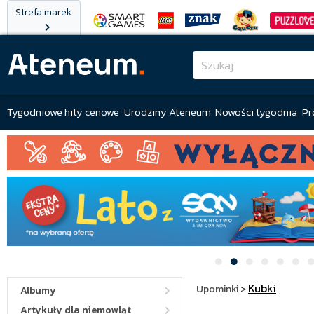
Strefa marek
Tygodniowe hity cenowe
Urodziny Ateneum
Nowości tygodnia
Pr
Kubki
Upominki
>
Albumy
Artykuły dla niemowląt