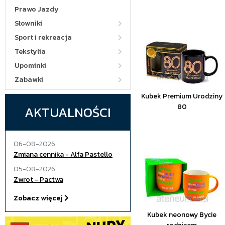
Prawo Jazdy
Słowniki
Sport i rekreacja
Tekstylia
Upominki
Zabawki
Kubek Premium Urodziny
80
AKTUALNOŚCI
06-08-2026
Zmiana cennika - Alfa Pastello
05-08-2026
Zwrot - Pactwa
Zobacz więcej
Kubek neonowy Bycie