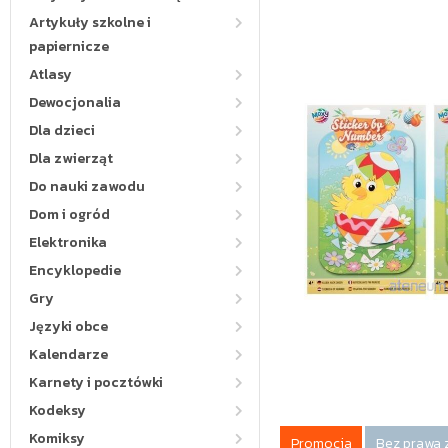
Artykuły szkolne i
papiernicze
Atlasy
Dewocjonalia
Dla dzieci
Dla zwierząt
Do nauki zawodu
Dom i ogród
Elektronika
Encyklopedie
Gry
Języki obce
Kalendarze
Karnety i pocztówki
Kodeksy
Komiksy
Promocja
Bez prawa 