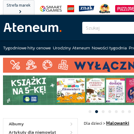
Strefa marek
Tygodniowe hity cenowe
Urodziny Ateneum
Nowości tygodnia
Pr
Malowanki
Dla dzieci
>
Albumy
Artykuły dla niemowląt