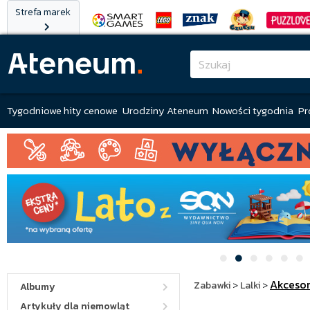
Strefa marek
Tygodniowe hity cenowe
Urodziny Ateneum
Nowości tygodnia
Pr
Akcesor
Zabawki
>
Lalki
>
Albumy
Artykuły dla niemowląt