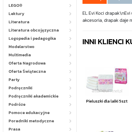
LEGO®
EL Evi Koci drapak\nEvi
Lektury
akcesoria, drapak daje 
Literatura
Literatura obcojęzyczna
Logopedia i pedagogika
INNI KLIENCI
Modelarstwo
Multimedia
Oferta Nagrodowa
Oferta Świąteczna
Party
Podręczniki
Podręczniki akademickie
Pieluszki dla lalki 5szt
Podróże
Pomoce edukacyjne
Poradniki metodyczne
Prasa