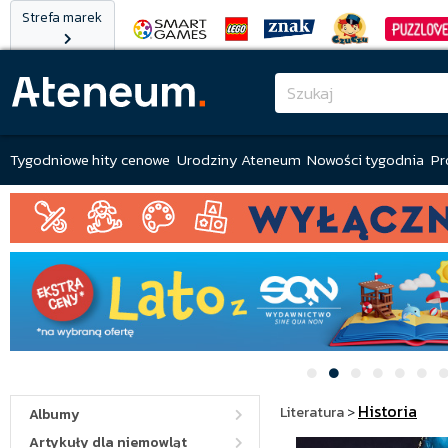
Strefa marek
Tygodniowe hity cenowe
Urodziny Ateneum
Nowości tygodnia
Pr
Historia
Literatura
>
Albumy
Artykuły dla niemowląt