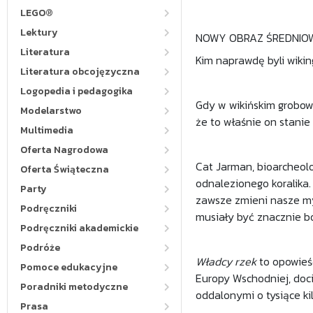
LEGO®
Lektury
NOWY OBRAZ ŚREDNIO
Literatura
Kim naprawdę byli wikin
Literatura obcojęzyczna
Logopedia i pedagogika
Gdy w wikińskim grobowc
Modelarstwo
że to właśnie on stanie
Multimedia
Oferta Nagrodowa
Cat Jarman, bioarcheo
Oferta Świąteczna
odnalezionego koralika.
Party
zawsze zmieni nasze my
Podręczniki
musiały być znacznie bo
Podręczniki akademickie
Podróże
Władcy rzek
to opowieść
Pomoce edukacyjne
Europy Wschodniej, doci
Poradniki metodyczne
oddalonymi o tysiące ki
Prasa