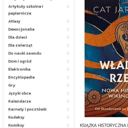
Artykuły szkolne i
papiernicze
Atlasy
Dewocjonalia
Dla dzieci
Dla zwierząt
Do nauki zawodu
Dom i ogród
Elektronika
Encyklopedie
Gry
Języki obce
Kalendarze
Karnety i pocztówki
Kodeksy
KSIĄŻKA HISTORYCZNA
Komiksy