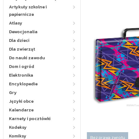
Artykuły szkolne i
papiernicze
Atlasy
Dewocjonalia
Dla dzieci
Dla zwierząt
Do nauki zawodu
Dom i ogród
Elektronika
Encyklopedie
Gry
Języki obce
Kalendarze
Karnety i pocztówki
Kodeksy
Komiksy
Bez prawa zwrotu