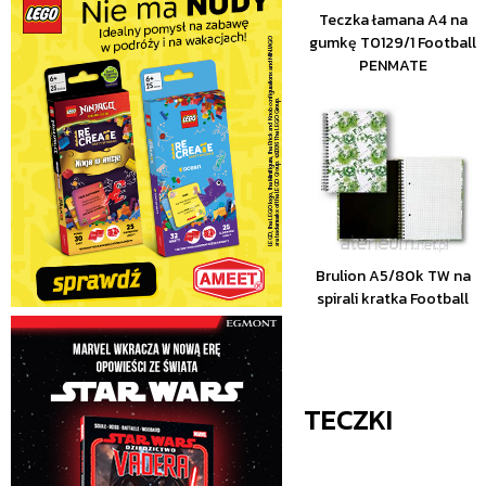
Teczka łamana A4 na
gumkę T0129/1 Football
PENMATE
Brulion A5/80k TW na
spirali kratka Football
TECZKI