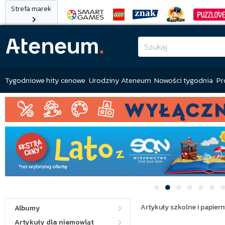
Strefa marek
Tygodniowe hity cenowe
Urodziny Ateneum
Nowości tygodnia
Pr
Artykuły szkolne i papiern
Albumy
Artykuły dla niemowląt