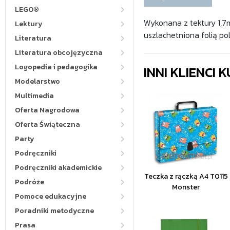
LEGO®
Wykonana z tektury 1,7
Lektury
uszlachetniona folią po
Literatura
Literatura obcojęzyczna
Logopedia i pedagogika
INNI KLIENCI
Modelarstwo
Multimedia
Oferta Nagrodowa
Oferta Świąteczna
Party
Podręczniki
Podręczniki akademickie
Teczka z rączką A4 T0115
Podróże
Monster
Pomoce edukacyjne
Poradniki metodyczne
Prasa