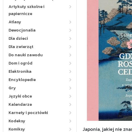
Artykuły szkolne i
papiernicze
Atlasy
Dewocjonalia
Dla dzieci
Dla zwierząt
Do nauki zawodu
Dom i ogród
Elektronika
Encyklopedie
Gry
Języki obce
Kalendarze
Karnety i pocztówki
Kodeksy
Japonia, jakiej nie znas
Komiksy