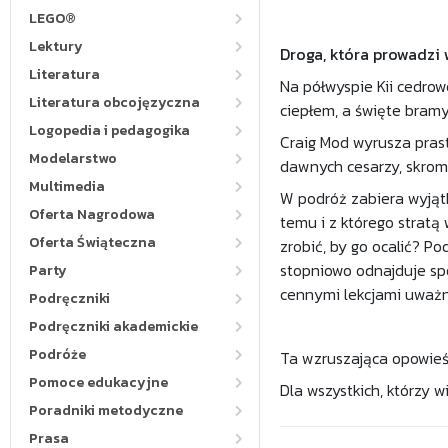
LEGO®
Lektury
Droga, która prowadzi w
Literatura
Na półwyspie Kii cedrow
Literatura obcojęzyczna
ciepłem, a święte bram
Logopedia i pedagogika
Craig Mod wyrusza pras
Modelarstwo
dawnych cesarzy, skromn
Multimedia
W podróż zabiera wyjątko
Oferta Nagrodowa
temu i z którego stratą 
Oferta Świąteczna
zrobić, by go ocalić? P
stopniowo odnajduje spo
Party
cennymi lekcjami uważn
Podręczniki
Podręczniki akademickie
Podróże
Ta wzruszająca opowieś
Pomoce edukacyjne
Dla wszystkich, którzy w
Poradniki metodyczne
Prasa