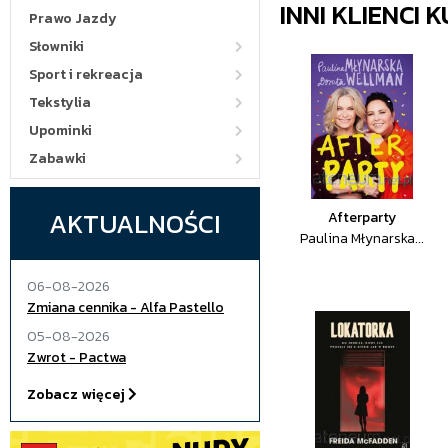
INNI KLIENCI
Prawo Jazdy
Słowniki
Sport i rekreacja
Tekstylia
Upominki
Zabawki
AKTUALNOŚCI
Afterparty
Paulina Młynarska...
06-08-2026
Zmiana cennika - Alfa Pastello
05-08-2026
Zwrot - Pactwa
Zobacz więcej