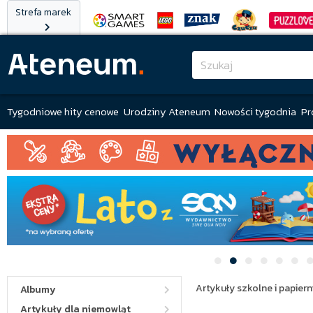
Strefa marek
Tygodniowe hity cenowe
Urodziny Ateneum
Nowości tygodnia
Pr
Artykuły szkolne i papiern
Albumy
Artykuły dla niemowląt