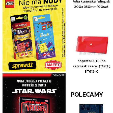
Folia kurierska foliopak
200x 350mm 100szt
Koperta DL PP na
zatrzask czerw. (12szt.)
BT612-C
POLECAMY