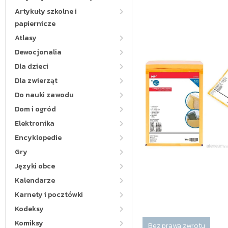
Artykuły szkolne i
papiernicze
Atlasy
Dewocjonalia
Dla dzieci
Dla zwierząt
Do nauki zawodu
Dom i ogród
Elektronika
Encyklopedie
Gry
Języki obce
Kalendarze
Karnety i pocztówki
Kodeksy
Komiksy
Bez prawa zwrotu