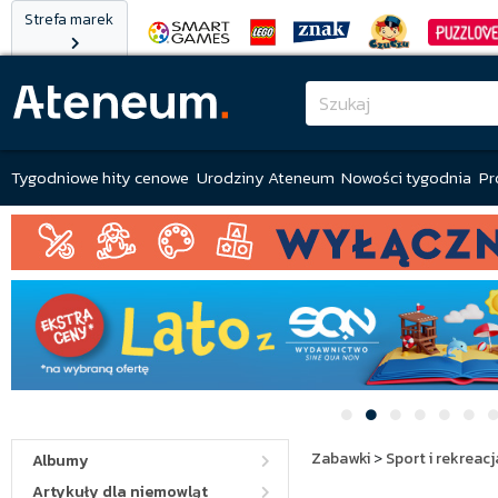
Strefa marek
Tygodniowe hity cenowe
Urodziny Ateneum
Nowości tygodnia
Pr
Zabawki
>
Sport i rekreacj
Albumy
Artykuły dla niemowląt