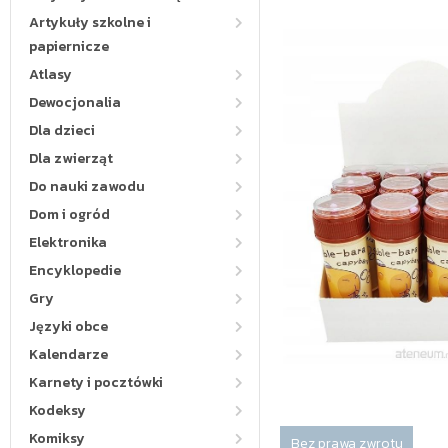
Artykuły szkolne i
papiernicze
Atlasy
Dewocjonalia
Dla dzieci
Dla zwierząt
Do nauki zawodu
Dom i ogród
Elektronika
Encyklopedie
Gry
Języki obce
Kalendarze
Karnety i pocztówki
Kodeksy
Komiksy
Bez prawa zwrotu