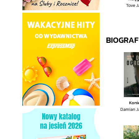
Tove 
BIOGRAF
Koni
Damian Ja