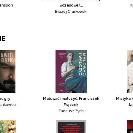
Jansson
wczasowe i...
K
Błażej Ciarkowski
IE
ec gry
Malować i walczyć. Franciszek
Mistyka 
nkowski...
Frączek
Ja
Tadeusz Zych