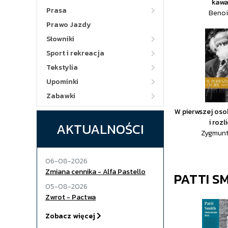
kawa
Prasa
Benoi
Prawo Jazdy
Słowniki
Sport i rekreacja
Tekstylia
Upominki
Zabawki
W pierwszej oso
i rozl
AKTUALNOŚCI
Zygmun
06-08-2026
Zmiana cennika - Alfa Pastello
PATTI S
05-08-2026
Zwrot - Pactwa
Zobacz więcej