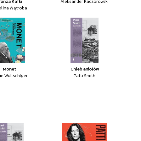
ranza Kafki
Aleksander Kaczorowski
olina Wątroba
Monet
Chleb aniołów
ie Wullschlger
Patti Smith