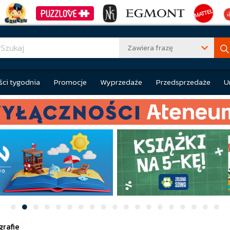
Zawiera frazę
ci tygodnia
Promocje
Wyprzedaże
Przedsprzedaże
U
grafie