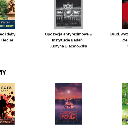
ec i dęby
Opozycja antyreżimowa w
Brud. Wyz
 Fiedler
Instytucie Badań...
cie
Justyna Błażejowska
MY