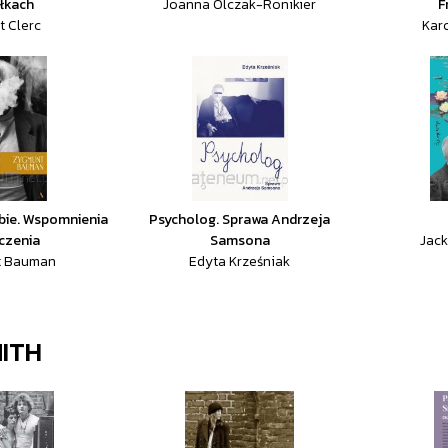
łkach
Joanna Olczak-Ronikier
F
t Clerc
Kar
bie. Wspomnienia
Psycholog. Sprawa Andrzeja
iczenia
Samsona
Jack
t Bauman
Edyta Krześniak
MITH