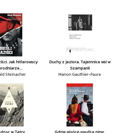
iści. Jak hitlerowscy
Duchy z jeziora. Tajemnice wsi w
rodniarze...
Szampanii
ald Steinacher
Manon Gauthier-Faure
dząc w Tatry
Gdzie słońce spędza zimę.