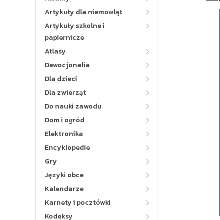
Artykuły dla niemowląt
Artykuły szkolne i
papiernicze
Atlasy
Dewocjonalia
Dla dzieci
Dla zwierząt
Do nauki zawodu
Dom i ogród
Elektronika
Encyklopedie
Gry
Języki obce
Kalendarze
Karnety i pocztówki
Kodeksy