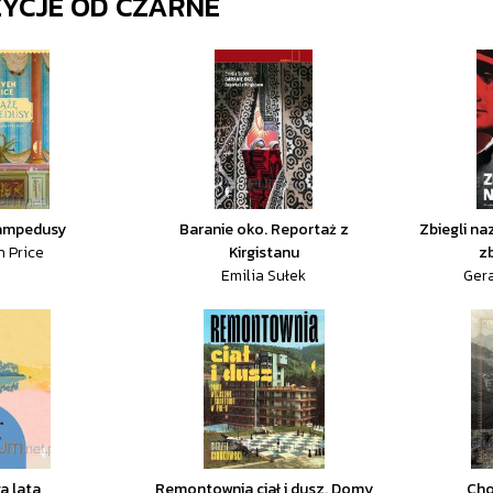
ZYCJE OD
CZARNE
Lampedusy
Baranie oko. Reportaż z
Zbiegli naz
n Price
Kirgistanu
zb
Emilia Sułek
Ger
a lata
Remontownia ciał i dusz. Domy
Cho