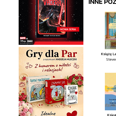
INNE PO
Książę 
Steve
Księg