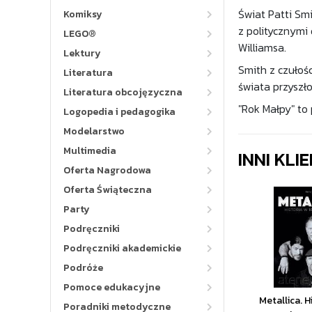
Świat Patti Smi
Komiksy
z politycznymi
LEGO®
Williamsa.
Lektury
Smith z czułośc
Literatura
świata przyszło
Literatura obcojęzyczna
"Rok Małpy" to
Logopedia i pedagogika
Modelarstwo
Multimedia
INNI KLI
Oferta Nagrodowa
Oferta Świąteczna
Party
Podręczniki
Podręczniki akademickie
Podróże
Pomoce edukacyjne
Metallica. H
Poradniki metodyczne