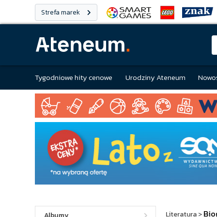
Strefa marek
Tygodniowe hity cenowe
Urodziny Ateneum
Nowoś
Bio
Literatura
>
Albumy