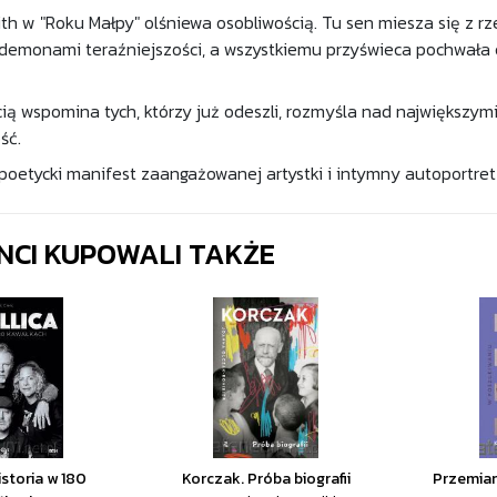
th w "Roku Małpy" olśniewa osobliwością. Tu sen miesza się z rz
 demonami teraźniejszości, a wszystkiemu przyświeca pochwała 
ią wspomina tych, którzy już odeszli, rozmyśla nad największymi 
ść.
 poetycki manifest zaangażowanej artystki i intymny autoportret
ENCI KUPOWALI TAKŻE
istoria w 180
Korczak. Próba biografii
Przemian