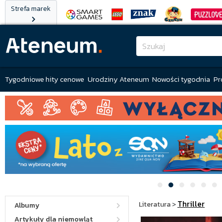
Strefa marek
Tygodniowe hity cenowe
Urodziny Ateneum
Nowości tygodnia
Pr
Thriller
Literatura
>
Albumy
Artykuły dla niemowląt