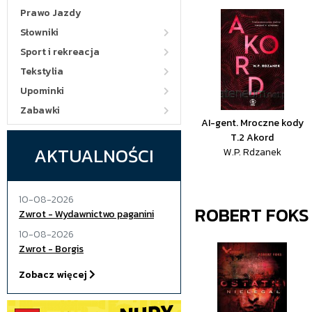
Prawo Jazdy
Słowniki
Sport i rekreacja
Tekstylia
Upominki
Zabawki
AI-gent. Mroczne kody
T.2 Akord
AKTUALNOŚCI
W.P. Rdzanek
10-08-2026
ROBERT FOKS
Zwrot - Wydawnictwo paganini
10-08-2026
Zwrot - Borgis
Zobacz więcej