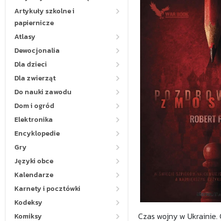
Artykuły szkolne i
papiernicze
Atlasy
Dewocjonalia
Dla dzieci
Dla zwierząt
Do nauki zawodu
Dom i ogród
Elektronika
Encyklopedie
Gry
Języki obce
Kalendarze
Karnety i pocztówki
Kodeksy
Czas wojny w Ukrainie.
Komiksy