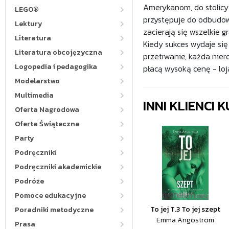
Amerykanom, do stolicy 
LEGO®
przystępuje do odbudow
Lektury
zacierają się wszelkie 
Literatura
Kiedy sukces wydaje się
Literatura obcojęzyczna
przetrwanie, każda nie
Logopedia i pedagogika
płacą wysoką cenę - loj
Modelarstwo
Multimedia
INNI KLIENCI
Oferta Nagrodowa
Oferta Świąteczna
Party
Podręczniki
Podręczniki akademickie
Podróże
Pomoce edukacyjne
To jej T.3 To jej szept
Poradniki metodyczne
Emma Angostrom
Prasa