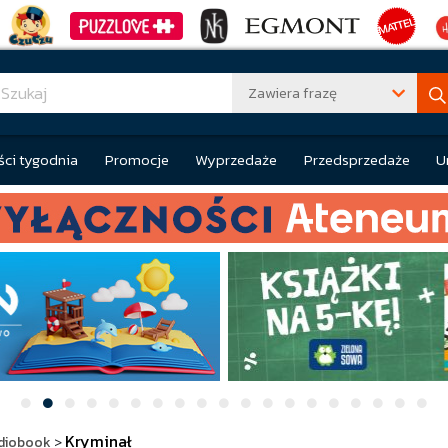
Zawiera frazę
ci tygodnia
Promocje
Wyprzedaże
Przedsprzedaże
U
Kryminał
diobook
>