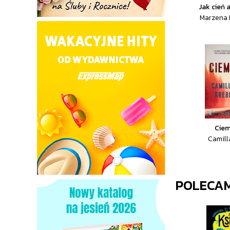
Jak cień
Marzena 
Cie
Camill
POLECA