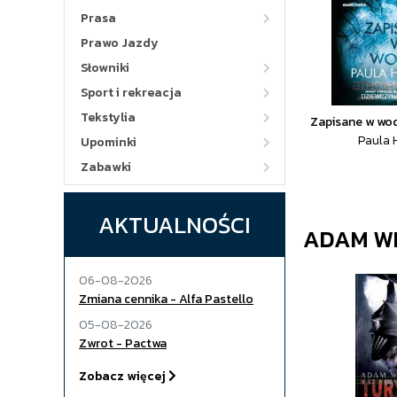
Prasa
Prawo Jazdy
Słowniki
Sport i rekreacja
Tekstylia
Zapisane w wo
Paula 
Upominki
Zabawki
AKTUALNOŚCI
ADAM WI
06-08-2026
Zmiana cennika - Alfa Pastello
05-08-2026
Zwrot - Pactwa
Zobacz więcej