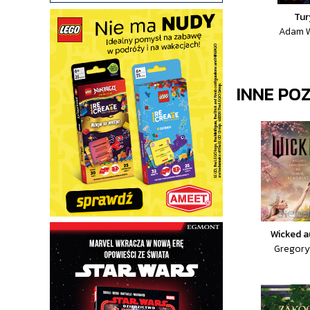
Tur
Adam W
INNE PO
Wicked 
Gregory