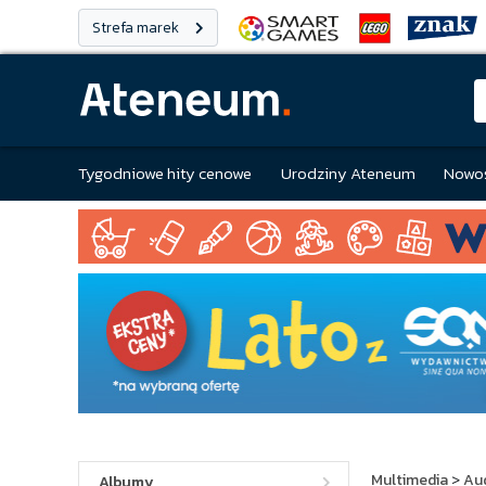
Strefa marek
Tygodniowe hity cenowe
Urodziny Ateneum
Nowoś
Multimedia
>
Au
Albumy