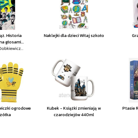
ż. Historia
Naklejki dla dzieci Witaj szkoło
Gr
a głosami...
obkiewicz...
wiczki ogrodowe
Kubek - Książki zmieniają w
Ptasie 
zółka
czarodziejów 440ml