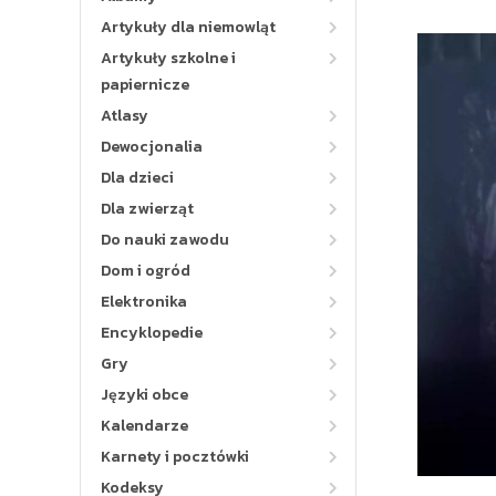
Artykuły dla niemowląt
Artykuły szkolne i
papiernicze
Atlasy
Dewocjonalia
Dla dzieci
Dla zwierząt
Do nauki zawodu
Dom i ogród
Elektronika
Encyklopedie
Gry
Języki obce
Kalendarze
Karnety i pocztówki
Kodeksy