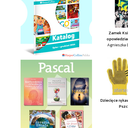
Zamek Ksią
opowiedzian
Agnieszka D
Dziecięce ręka
Pszc