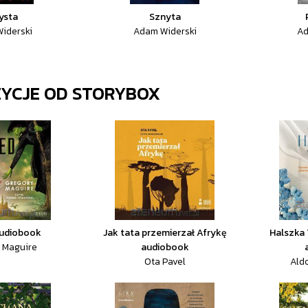
ysta
Sznyta
iderski
Adam Widerski
Ad
ZYCJE OD
STORYBOX
audiobook
Jak tata przemierzał Afrykę
Halszka 
 Maguire
audiobook
Ota Pavel
Ald