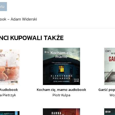
otu
book - Adam Widerski
ENCI KUPOWALI TAKŻE
 Audiobook
Kocham cię, mamo audiobook
Garść pop
a Pietrzyk
Piotr Kulpa
Woj