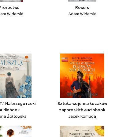
Proroctwo
Rewers
am Widerski
Adam Widerski
T.1 Na brzegu rzeki
Sztuka wojenna kozaków
audiobook
zaporoskich audiobook
ona Żółtowska
Jacek Komuda