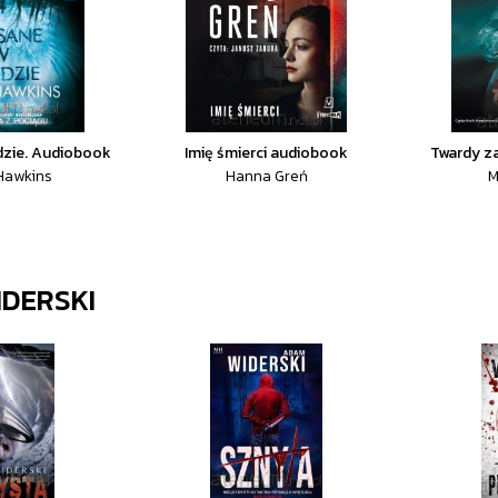
dzie. Audiobook
Imię śmierci audiobook
Twardy z
Hawkins
Hanna Greń
M
DERSKI