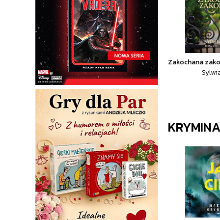
Zakochana zako
Sylwi
KRYMIN