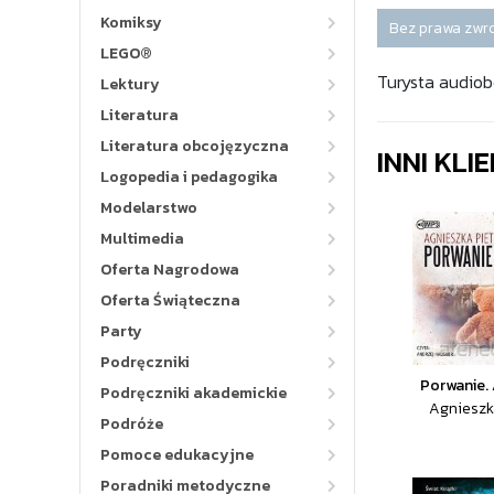
Komiksy
Bez prawa zwr
LEGO®
Turysta audio
Lektury
Literatura
Literatura obcojęzyczna
INNI KLI
Logopedia i pedagogika
Modelarstwo
Multimedia
Oferta Nagrodowa
Oferta Świąteczna
Party
Podręczniki
Porwanie.
Podręczniki akademickie
Agnieszk
Podróże
Pomoce edukacyjne
Poradniki metodyczne