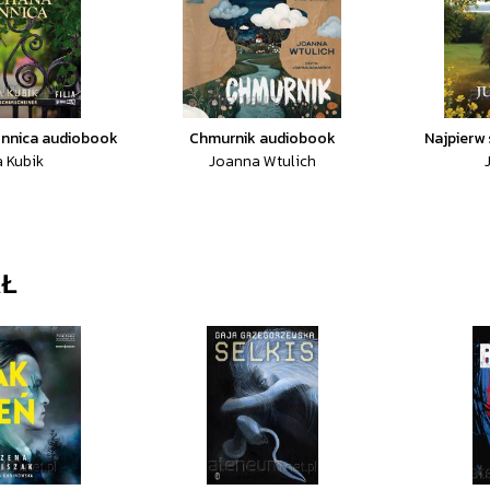
nnica audiobook
Chmurnik audiobook
Najpierw
a Kubik
Joanna Wtulich
AŁ