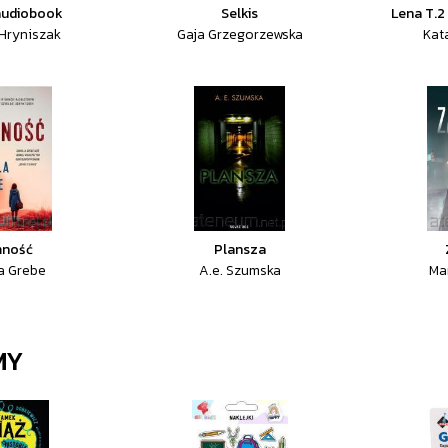
 audiobook
Selkis
Lena T.2
Hryniszak
Gaja Grzegorzewska
Kat
mność
Plansza
a Grebe
A.e. Szumska
Ma
MY