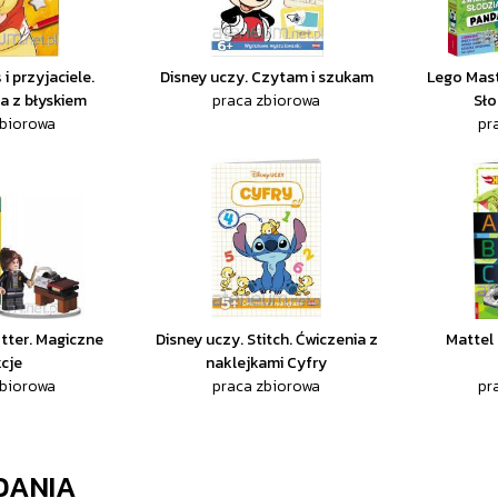
i przyjaciele.
Disney uczy. Czytam i szukam
Lego Mast
a z błyskiem
praca zbiorowa
Sło
zbiorowa
pr
tter. Magiczne
Disney uczy. Stitch. Ćwiczenia z
Mattel
kcje
naklejkami Cyfry
zbiorowa
praca zbiorowa
pr
DANIA