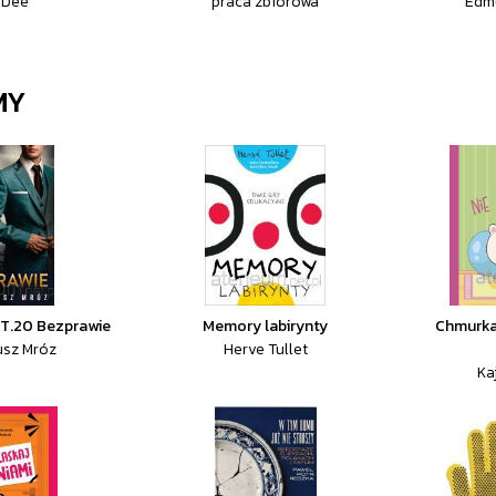
 Dee
praca zbiorowa
Edm
MY
 T.20 Bezprawie
Memory labirynty
Chmurka 
usz Mróz
Herve Tullet
Ka