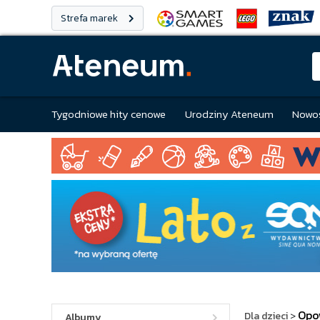
Strefa marek
Tygodniowe hity cenowe
Urodziny Ateneum
Nowoś
Opo
Dla dzieci
>
Albumy