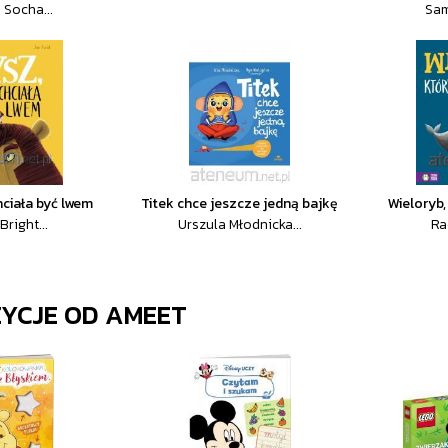
 Socha...
Sam
hciała być lwem
Titek chce jeszcze jedną bajkę
Wieloryb,
Bright...
Urszula Młodnicka...
Ra
ZYCJE OD
AMEET