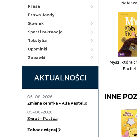
Natasza
Prasa
Prawo Jazdy
Słowniki
Sport i rekreacja
Tekstylia
Upominki
Zabawki
Mysz, która c
Rachel 
AKTUALNOŚCI
INNE PO
06-08-2026
Zmiana cennika - Alfa Pastello
05-08-2026
Zwrot - Pactwa
Zobacz więcej