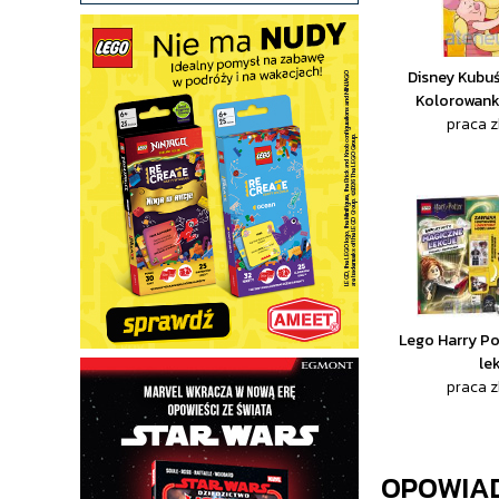
Disney Kubuś 
Kolorowank
praca 
Lego Harry Po
le
praca 
OPOWIA