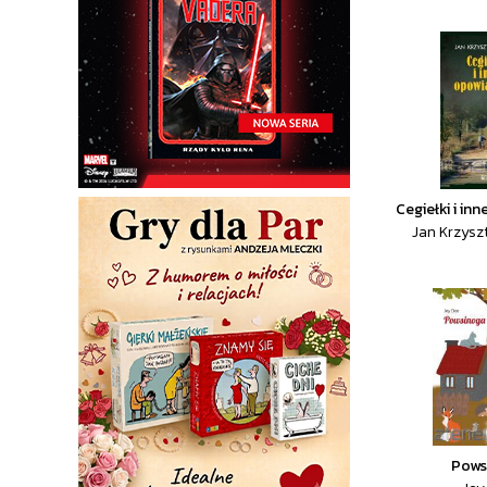
Cegiełki i in
Jan Krzysz
Pows