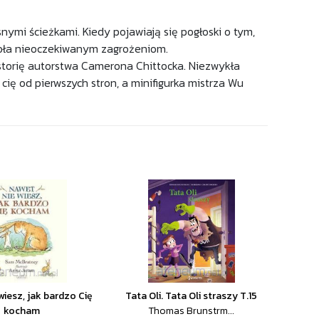
snymi ścieżkami. Kiedy pojawiają się pogłoski o tym,
zoła nieoczekiwanym zagrożeniom.
istorię autorstwa Camerona Chittocka. Niezwykła
ię od pierwszych stron, a minifigurka mistrza Wu
wiesz, jak bardzo Cię
Tata Oli. Tata Oli straszy T.15
kocham
Thomas Brunstrm...