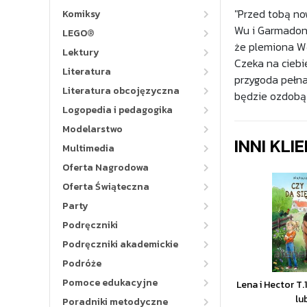
"Przed tobą no
Komiksy
Wu i Garmadon s
LEGO®
że plemiona Wę
Lektury
Czeka na ciebi
Literatura
przygoda pełna
Literatura obcojęzyczna
będzie ozdobą t
Logopedia i pedagogika
Modelarstwo
INNI KLI
Multimedia
Oferta Nagrodowa
Oferta Świąteczna
Party
Podręczniki
Podręczniki akademickie
Podróże
Pomoce edukacyjne
Lena i Hector T.
lu
Poradniki metodyczne