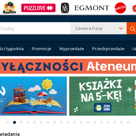
Zawiera frazę
ci tygodnia
Promocje
Wyprzedaże
Przedsprzedaże
U
wiadania