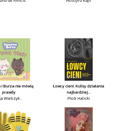
und de Amicis
Motojiro Kajii
i Burza nie mówią
Łowcy cieni. Kulisy działania
prawdy
najbardziej...
ja Wietrzyk...
Piotr Halicki