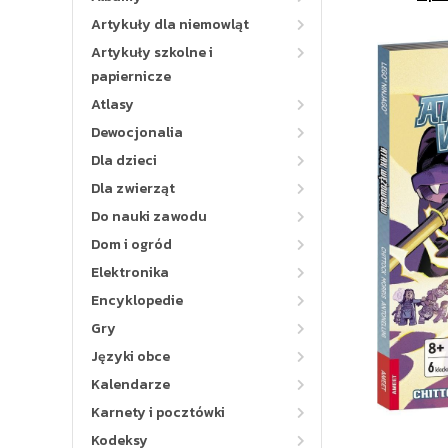
Artykuły dla niemowląt
Artykuły szkolne i
papiernicze
Atlasy
Dewocjonalia
Dla dzieci
Dla zwierząt
Do nauki zawodu
Dom i ogród
Elektronika
Encyklopedie
Gry
Języki obce
Kalendarze
Karnety i pocztówki
Kodeksy