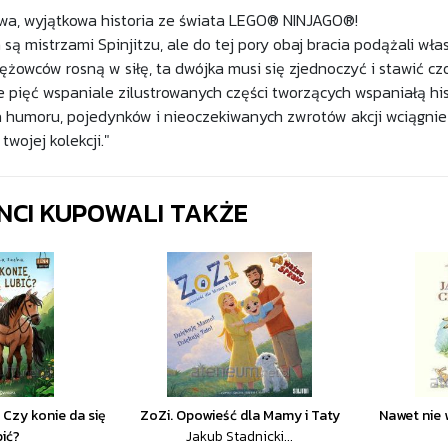
wa, wyjątkowa historia ze świata LEGO® NINJAGO®!
ą mistrzami Spinjitzu, ale do tej pory obaj bracia podążali wła
żowców rosną w siłę, ta dwójka musi się zjednoczyć i stawić c
e pięć wspaniale zilustrowanych części tworzących wspaniałą h
 humoru, pojedynków i nieoczekiwanych zwrotów akcji wciągnie c
wojej kolekcji."
ENCI KUPOWALI TAKŻE
1 Czy konie da się
ZoZi. Opowieść dla Mamy i Taty
Nawet nie 
bić?
Jakub Stadnicki...