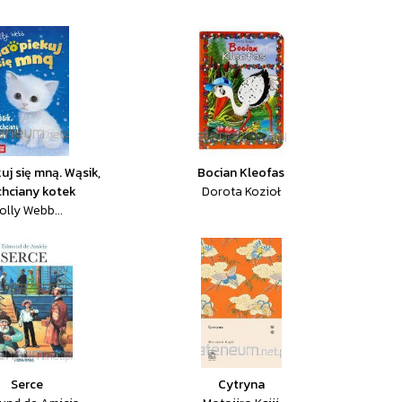
uj się mną. Wąsik,
Bocian Kleofas
chciany kotek
Dorota Kozioł
olly Webb...
Serce
Cytryna