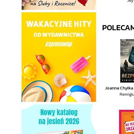
Jey
POLECA
Joanna Chyłka
Remigi