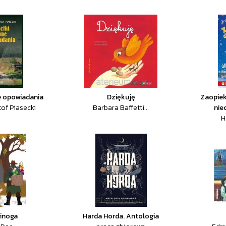
ne opowiadania
Dziękuję
Zaopiek
tof Piasecki
Barbara Baffetti...
nie
H
inoga
Harda Horda. Antologia