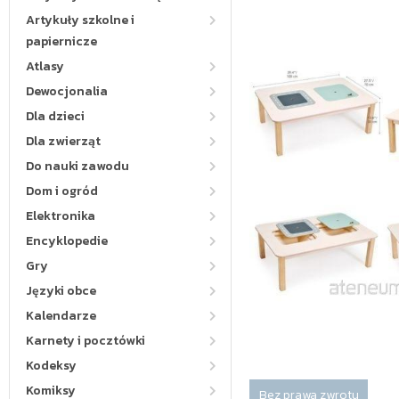
Artykuły szkolne i
papiernicze
Atlasy
Dewocjonalia
Dla dzieci
Dla zwierząt
Do nauki zawodu
Dom i ogród
Elektronika
Encyklopedie
Gry
Języki obce
Kalendarze
Karnety i pocztówki
Kodeksy
Komiksy
Bez prawa zwrotu