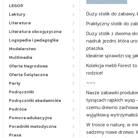
LEGO®
Duży stolik do zabawy, 
Lektury
Literatura
Praktyczny stolik do z
Literatura obcojęzyczna
Duży stolik z dwoma sk
Logopedia i pedagogika
nadruk jezdni, która ur
ptaszka.
Modelarstwo
Idealnie sprawdzi się j
Multimedia
Kolekcja mebli Forest to
Oferta Nagrodowa
rodzice!
Oferta Świąteczna
~~~
Party
Podręczniki
Nasze zabawki produkow
tysiącach rajskich wysp 
Podręczniki akademickie
czemu drewno zachowało
Podróże
wyjątkową wytrzymałośc
Pomoce edukacyjne
W trosce o naturę, w m
Poradniki metodyczne
sadzimy nowe drzewo. 
Prasa