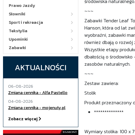
środowiska naturalnego
Prawo Jazdy
~~~
Słowniki
Zabawki Tender Leaf Toy
Sport i rekreacja
Hanson, która od lat zwi
Tekstylia
wyobraźni, zabawki mar
Upominki
również dbają o rozwój 
Zabawki
Wszystkie etapy produk
dbałością o środowisko 
zasobów naturalnych.
AKTUALNOŚCI
~~~
Zestaw zawiera:
06-08-2026
Stolik
Zmiana cennika - Alfa Pastello
04-08-2026
Produkt przeznaczony dl
Zmiana cennika - mojenuty.pl
**************
Zobacz więcej
Wymiary stolika: 100 x 