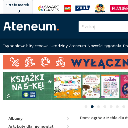
Strefa marek
Tygodniowe hity cenowe
Urodziny Ateneum
Nowości tygodnia
Pr
Dom i ogród
>
Meble dla d
Albumy
Artykuły dla niemowląt