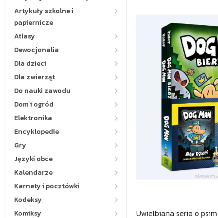
Artykuły szkolne i
papiernicze
Atlasy
Dewocjonalia
Dla dzieci
Dla zwierząt
Do nauki zawodu
Dom i ogród
Elektronika
Encyklopedie
Gry
Języki obce
Kalendarze
Karnety i pocztówki
Kodeksy
Uwielbiana seria o psim
Komiksy