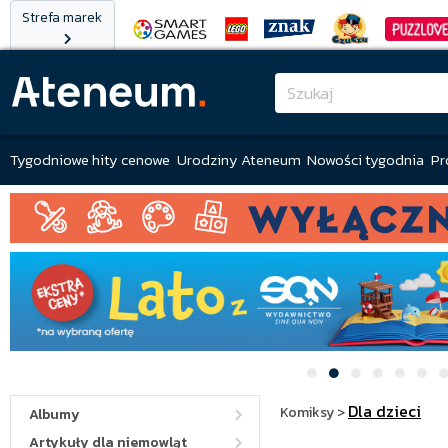
Strefa marek
Tygodniowe hity cenowe
Urodziny Ateneum
Nowości tygodnia
Pr
Dla dzieci
Komiksy
>
Albumy
Artykuły dla niemowląt