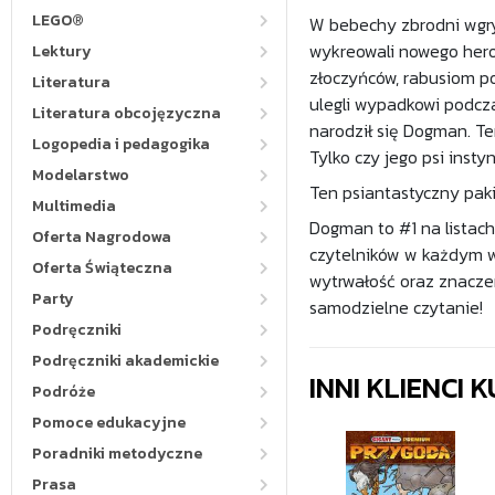
LEGO®
W bebechy zbrodni wgryz
wykreowali nowego heros
Lektury
złoczyńców, rabusiom po
Literatura
ulegli wypadkowi podcza
Literatura obcojęzyczna
narodził się Dogman. T
Logopedia i pedagogika
Tylko czy jego psi inst
Modelarstwo
Ten psiantastyczny pak
Multimedia
Dogman to #1 na listach
Oferta Nagrodowa
czytelników w każdym wi
Oferta Świąteczna
wytrwałość oraz znacze
Party
samodzielne czytanie!
Podręczniki
Podręczniki akademickie
INNI KLIENCI
Podróże
Pomoce edukacyjne
Poradniki metodyczne
Prasa