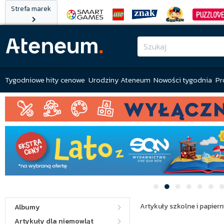
Strefa marek
Tygodniowe hity cenowe
Urodziny Ateneum
Nowości tygodnia
Pr
Artykuły szkolne i papiern
Albumy
Artykuły dla niemowląt