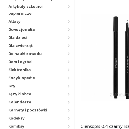
Artykuły szkolne i
papiernicze
Atlasy
Dewocjonalia
Dla dzieci
Dla zwierząt
Do nauki zawodu
Dom i ogród
Elektronika
Encyklopedie
Gry
Języki obce
Kalendarze
Karnety i pocztówki
Kodeksy
Cienkopis 0.4 czarny 1s
Komiksy