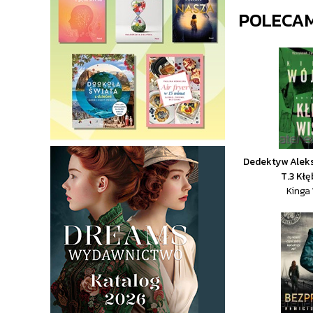
POLECA
Dedektyw Alek
T.3 Kł
Kinga