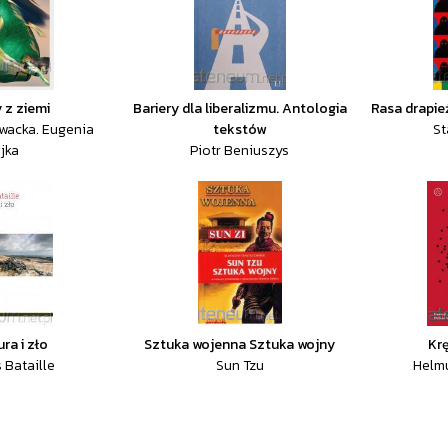
 z ziemi
Bariery dla liberalizmu. Antologia
Rasa drapie
owacka. Eugenia
tekstów
St
jka
Piotr Beniuszys
ura i zło
Sztuka wojenna Sztuka wojny
Kr
 Bataille
Sun Tzu
Helmu