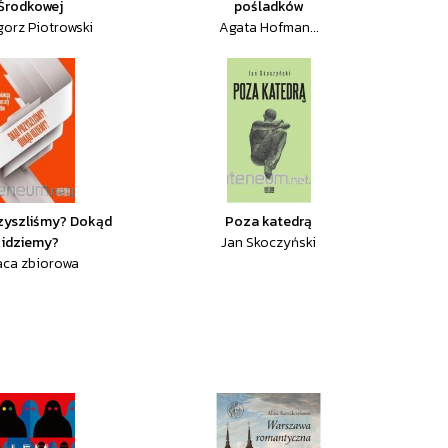
Środkowej
pośladków
gorz Piotrowski
Agata Hofman...
zyszliśmy? Dokąd
Poza katedrą
idziemy?
Jan Skoczyński
aca zbiorowa