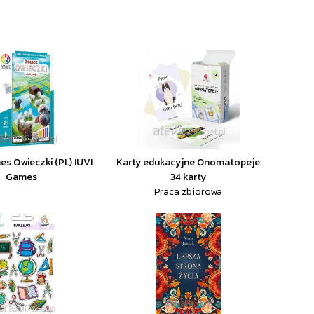
s Owieczki (PL) IUVI
Karty edukacyjne Onomatopeje
Games
34 karty
Praca zbiorowa