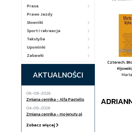
Prasa
Prawo Jazdy
Słowniki
Sport i rekreacja
Tekstylia
Upominki
Zabawki
Czterech. Bło
Kijowsk
AKTUALNOŚCI
Mart
06-08-2026
ADRIAN
Zmiana cennika - Alfa Pastello
04-08-2026
Zmiana cennika - mojenuty.pl
Zobacz więcej