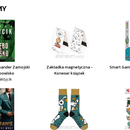
MY
sander Zamojski
Zakładka magnetyczna -
Smart Game
ębowisko
Koneser książek
 Wójcik