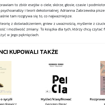
prawiam to zbiór esejów o ciele, skórze, głosie, czasie i podmiot
 psychoanalizy i teorii dekolonialnej. Adrianna Zabrzewska pisz
aśnie tam rozgrywa się to, co najważniejsze.
 teorię z doświadczeniem, gniew z uważnością, myślenie z czucie
ność i możliwość zmiany. To książka dla tych, którzy chcą czytać f
 żyć w jego pęknięciach.
ENCI KUPOWALI TAKŻE
o sycylii
Myśleć/klasyfikować
Rozprawa 
waszkiewicz
Georges Perec