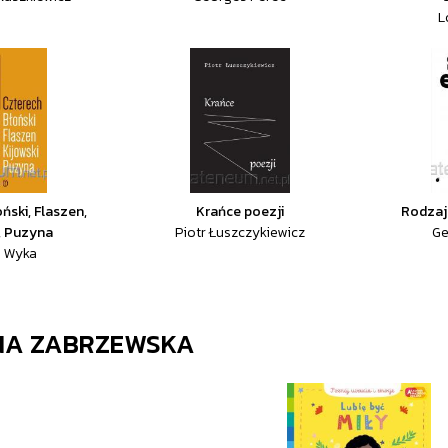
L
ński, Flaszen,
Krańce poezji
Rodzaje
i, Puzyna
Piotr Łuszczykiewicz
Ge
a Wyka
NA ZABRZEWSKA