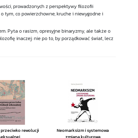
owości, prowadzonych z perspektywy filozofii
e o tym, co powierzchowne, kruche i niewygodne i
m. Pyta o rasizm, opresyjne binaryzmy, ale także o
ilozofię inaczej: nie po to, by porządkować świat, lecz
przeciwko rewolucji
Neomarksizm i systemowa
seksualnej
zmiana kulturowa