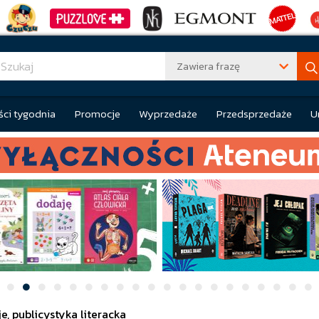
Zawiera frazę
ci tygodnia
Promocje
Wyprzedaże
Przedsprzedaże
U
je, publicystyka literacka