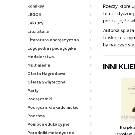
Rzeczy, które u
Komiksy
feministycznej,
LEGO®
pokazuje, że wł
Lektury
Autorka splata
Literatura
troskę, relacyj
Literatura obcojęzyczna
by nauczyć się
Logopedia i pedagogika
Modelarstwo
INNI KLI
Multimedia
Oferta Nagrodowa
Oferta Świąteczna
Party
Podręczniki
Podręczniki akademickie
Podróże
Pomoce edukacyjne
Książka 
Poradniki metodyczne
Jarosław I