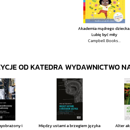
Akademia mądrego dziecka
Lubię być miły
Campbell Books...
ZYCJE OD
KATEDRA WYDAWNICTWO N
wyobrażony i
Między ustami a brzegiem języka
Alter a