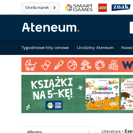
Strefa marek
Tygodniowe hity cenowe
Urodziny Ateneum
Nowoś
Ese
Literatura
>
Albumy