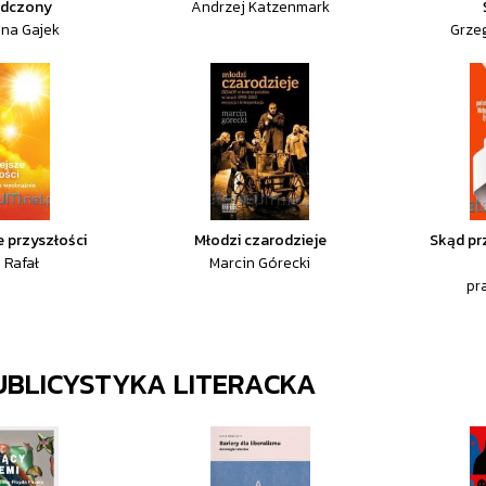
adczony
Andrzej Katzenmark
na Gajek
Grze
e przyszłości
Młodzi czarodzieje
Skąd pr
 Rafał
Marcin Górecki
pr
PUBLICYSTYKA LITERACKA