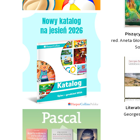
Piszący
red. Aneta Gł
So
Literat
Georges