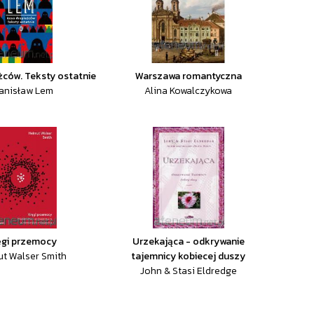
żców. Teksty ostatnie
Warszawa romantyczna
anisław Lem
Alina Kowalczykowa
ęgi przemocy
Urzekająca - odkrywanie
t Walser Smith
tajemnicy kobiecej duszy
John & Stasi Eldredge