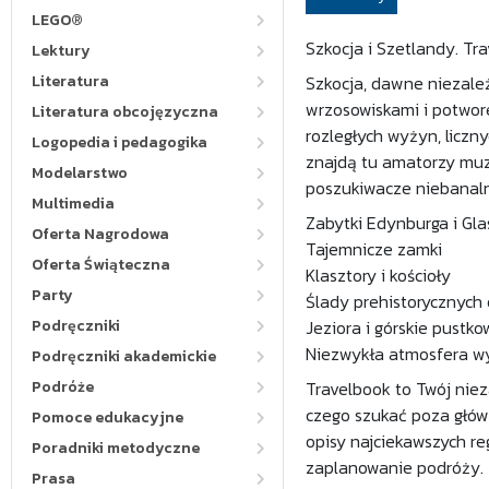
LEGO®
Szkocja i Szetlandy. Tr
Lektury
Literatura
Szkocja, dawne niezależ
wrzosowiskami i potwor
Literatura obcojęzyczna
rozległych wyżyn, liczny
Logopedia i pedagogika
znajdą tu amatorzy muz
Modelarstwo
poszukiwacze niebanaln
Multimedia
Zabytki Edynburga i Gl
Oferta Nagrodowa
Tajemnicze zamki
Oferta Świąteczna
Klasztory i kościoły
Party
Ślady prehistorycznych
Podręczniki
Jeziora i górskie pustko
Niezwykła atmosfera w
Podręczniki akademickie
Podróże
Travelbook to Twój niez
czego szukać poza głów
Pomoce edukacyjne
opisy najciekawszych re
Poradniki metodyczne
zaplanowanie podróży.
Prasa