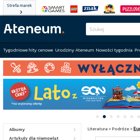
Strefa marek
Tygodniowe hity cenowe
Urodziny Ateneum
Nowości tygodnia
Pr
Eu
Literatura
>
Podróże
>
Albumy
Artykuły dla niemowląt