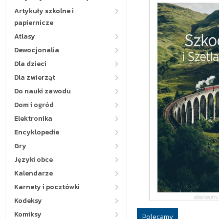
Artykuły szkolne i
papiernicze
Atlasy
Dewocjonalia
Dla dzieci
Dla zwierząt
Do nauki zawodu
Dom i ogród
Elektronika
Encyklopedie
Gry
Języki obce
Kalendarze
Karnety i pocztówki
Kodeksy
Komiksy
Polecamy