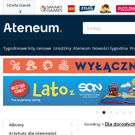
Strefa marek
Tygodniowe hity cenowe
Urodziny Ateneum
Nowości tygodnia
Pr
Dla dorosłyc
Komiksy
>
Albumy
Artykuły dla niemowląt