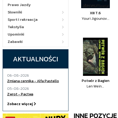
Prawo Jazdy
Słowniki
XIII T.6
Youri Jigounov...
Sport i rekreacja
Tekstylia
Upominki
Zabawki
AKTUALNOŚCI
06-08-2026
Potwór z Bagien
Zmiana cennika - Alfa Pastello
Len Wein...
05-08-2026
Zwrot - Pactwa
Zobacz więcej
INNE POZYCJ