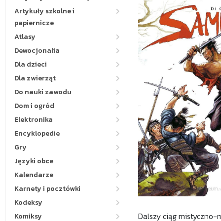
Artykuły szkolne i
papiernicze
Atlasy
Dewocjonalia
Dla dzieci
Dla zwierząt
Do nauki zawodu
Dom i ogród
Elektronika
Encyklopedie
Gry
Języki obce
Kalendarze
Karnety i pocztówki
Kodeksy
Dalszy ciąg mistyczno-
Komiksy