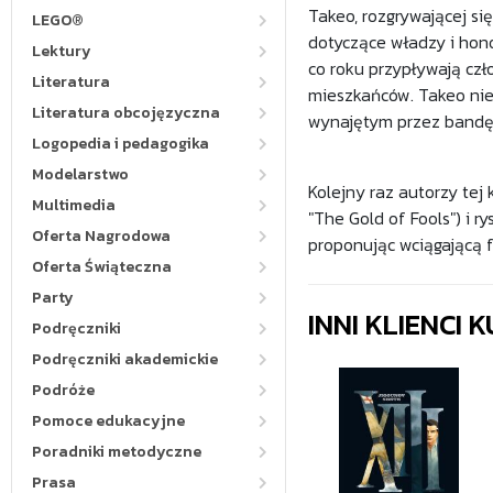
Takeo, rozgrywającej si
LEGO®
dotyczące władzy i hono
Lektury
co roku przypływają cz
Literatura
mieszkańców. Takeo nie
Literatura obcojęzyczna
wynajętym przez bandę
Logopedia i pedagogika
Modelarstwo
Kolejny raz autorzy tej k
Multimedia
"The Gold of Fools") i r
Oferta Nagrodowa
proponując wciągającą 
Oferta Świąteczna
Party
INNI KLIENCI
Podręczniki
Podręczniki akademickie
Podróże
Pomoce edukacyjne
Poradniki metodyczne
Prasa