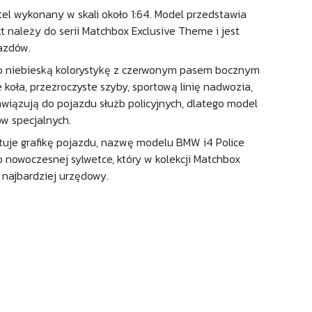
el wykonany w skali około 1:64. Model przedstawia
t należy do serii Matchbox Exclusive Theme i jest
jazdów.
o niebieską kolorystykę z czerwonym pasem bocznym
oła, przezroczyste szyby, sportową linię nadwozia,
nawiązują do pojazdu służb policyjnych, dlatego model
w specjalnych.
tuje grafikę pojazdu, nazwę modelu BMW i4 Police
 nowoczesnej sylwetce, który w kolekcji Matchbox
k najbardziej urzędowy.