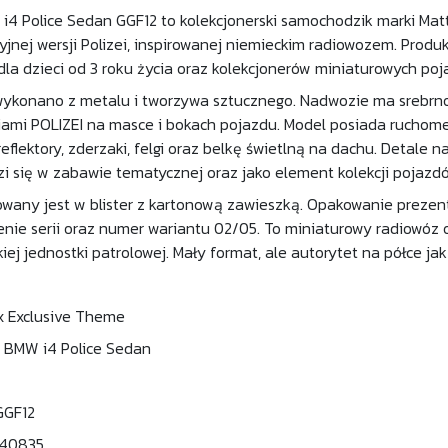
4 Police Sedan GGF12 to kolekcjonerski samochodzik marki Matt
yjnej wersji Polizei, inspirowanej niemieckim radiowozem. Produk
la dzieci od 3 roku życia oraz kolekcjonerów miniaturowych po
ykonano z metalu i tworzywa sztucznego. Nadwozie ma srebrn
ami POLIZEI na masce i bokach pojazdu. Model posiada ruchome k
flektory, zderzaki, felgi oraz belkę świetlną na dachu. Detale 
i się w zabawie tematycznej oraz jako element kolekcji pojazdó
wany jest w blister z kartonową zawieszką. Opakowanie prezen
nie serii oraz numer wariantu 02/05. To miniaturowy radiowóz o
kiej jednostki patrolowej. Mały format, ale autorytet na półce ja
x Exclusive Theme
 BMW i4 Police Sedan
GGF12
340835