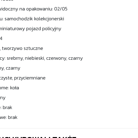
widoczny na opakowaniu: 02/05
u: samochodzik kolekcjonerski
miniaturowy pojazd policyjny
64
l, tworzywo sztuczne
y: srebrny, niebieski, czerwony, czarny
ny, czarny
czyste, przyciemniane
ome: koła
lny
: brak
we: brak