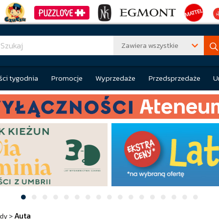
Zawiera wszystkie
ci tygodnia
Promocje
Wyprzedaże
Przedsprzedaże
U
Auta
dy
>