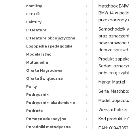
Matchbox BMW i
Komiksy
BMW i4 w polic
LEGO®
przeznaczony d
Lektury
Samochodzik w
Literatura
oraz oznaczeni
Literatura obcojęzyczna
odwzorowane re
Logopedia i pedagogika
dobrze sprawdz
Modelarstwo
Produkt zapako
Multimedia
Sedan, oznacze
Oferta Nagrodowa
pełni rolę szyb
Oferta Świąteczna
Marka: Mattel
Party
Seria: Matchbo
Podręczniki
Model pojazdu:
Podręczniki akademickie
Wersja: Polizei
Podróże
Kod produktu: 
Pomoce edukacyjne
Poradniki metodyczne
EAN: 0194735