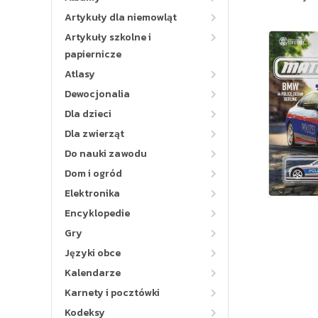
Artykuły dla niemowląt
Artykuły szkolne i
papiernicze
Atlasy
Dewocjonalia
Dla dzieci
Dla zwierząt
Do nauki zawodu
Dom i ogród
Elektronika
Encyklopedie
Gry
Języki obce
Kalendarze
Karnety i pocztówki
Kodeksy