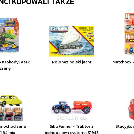
ENCI KUPOWALI TAKŻE
y Krokodyl Atak
Polonez polski jacht
Matchbox P
zzerię
mochód seria
Siku Farmer - Traktor z
Stacyjko
1:64 mix
jednoosiową cysterną S1945