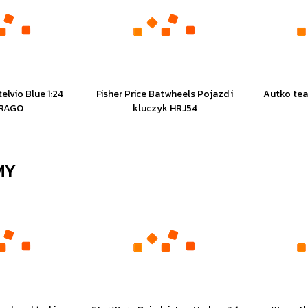
elvio Blue 1:24
Fisher Price Batwheels Pojazd i
Autko tea
RAGO
kluczyk HRJ54
MY