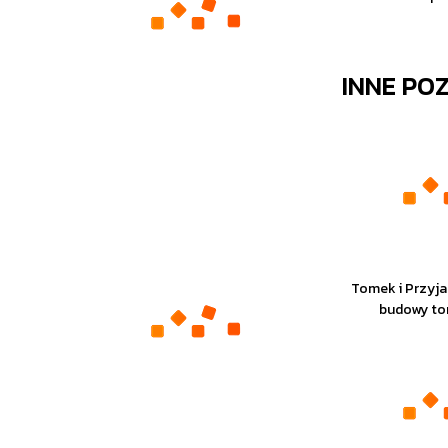
INNE PO
Tomek i Przyja
budowy to