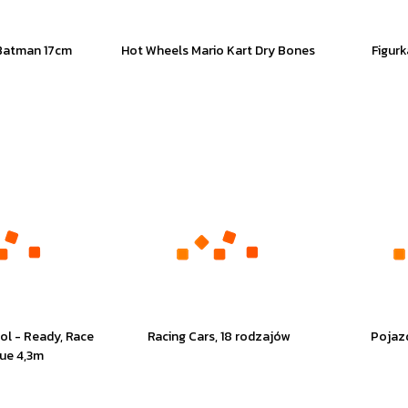
 Batman 17cm
Hot Wheels Mario Kart Dry Bones
Figur
rol - Ready, Race
Racing Cars, 18 rodzajów
Pojazd
ue 4,3m