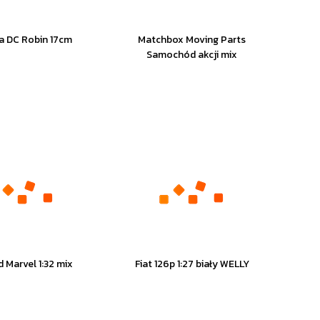
ka DC Robin 17cm
Matchbox Moving Parts
Samochód akcji mix
 Marvel 1:32 mix
Fiat 126p 1:27 biały WELLY