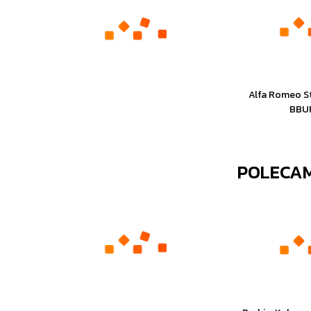
Alfa Romeo St
BBU
POLECA