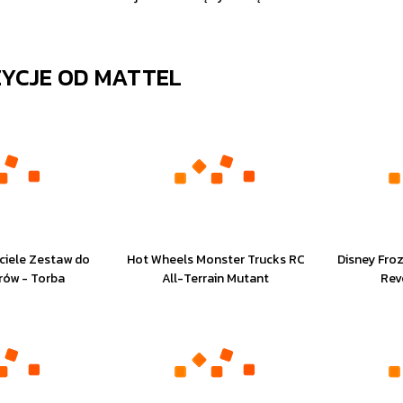
ZYCJE OD
MATTEL
ciele Zestaw do
Hot Wheels Monster Trucks RC
Disney Fro
rów - Torba
All-Terrain Mutant
Rev