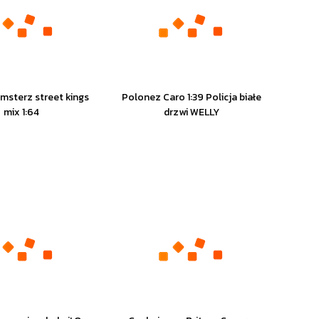
msterz street kings
Polonez Caro 1:39 Policja białe
mix 1:64
drzwi WELLY