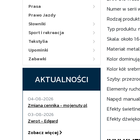
Prasa
Numer w serii 
Prawo Jazdy
Rodzaj produkt
Słowniki
Typ produktu: 
Sport i rekreacja
Skala: około 1:
Tekstylia
Materiał: meta
Upominki
Kolor dominując
Zabawki
Kolor kół: srebr
AKTUALNOŚCI
Szyby: przezro
Elementy ruch
Napęd: manua
04-08-2026
Zmiana cennika - mojenuty.pl
Efekty świetlne
03-08-2026
Efekty dźwięko
Zwrot - Edgard
Zobacz więcej