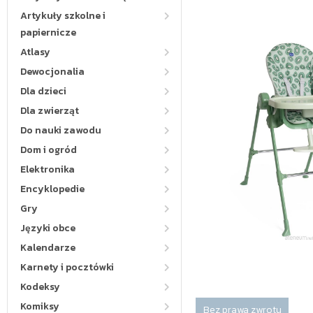
Artykuły szkolne i
papiernicze
Atlasy
Dewocjonalia
Dla dzieci
Dla zwierząt
Do nauki zawodu
Dom i ogród
Elektronika
Encyklopedie
Gry
Języki obce
Kalendarze
Karnety i pocztówki
Kodeksy
Komiksy
Bez prawa zwrotu