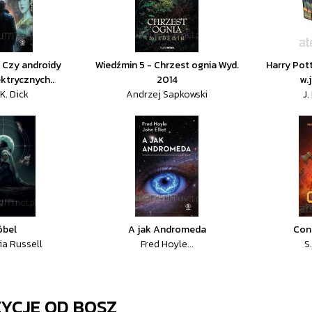
. Czy androidy
Wiedźmin 5 - Chrzest ognia Wyd.
Harry Pot
ktrycznych..
2014
w.
 K. Dick
Andrzej Sapkowski
J.
óbel
A jak Andromeda
Con
ia Russell
Fred Hoyle...
S.
ZYCJE OD
BOSZ