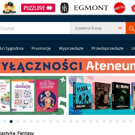
Zawiera frazę
ci tygodnia
Promocje
Wyprzedaże
Przedsprzedaże
U
tastyka, Fantasy