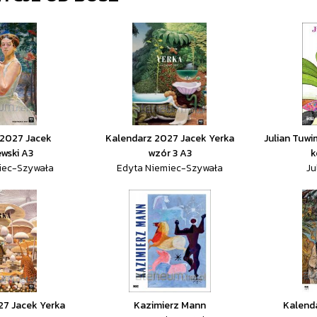
 2027 Jacek
Kalendarz 2027 Jacek Yerka
Julian Tuwi
wski A3
wzór 3 A3
k
iec-Szywała
Edyta Niemiec-Szywała
Ju
27 Jacek Yerka
Kazimierz Mann
Kalend