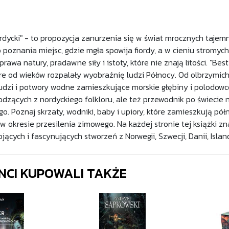
ordycki" - to propozycja zanurzenia się w świat mrocznych tajem
poznania miejsc, gdzie mgła spowija fiordy, a w cieniu stromych 
rawa natury, pradawne siły i istoty, które nie znają litości. "Bes
re od wieków rozpalały wyobraźnię ludzi Północy. Od olbrzymich t
dzi i potwory wodne zamieszkujące morskie głębiny i polodowcow
dzących z nordyckiego folkloru, ale też przewodnik po świecie n
go. Poznaj skrzaty, wodniki, baby i upiory, które zamieszkują pó
w okresie przesilenia zimowego. Na każdej stronie tej książki zn
ojących i fascynujących stworzeń z Norwegii, Szwecji, Danii, Islan
ENCI KUPOWALI TAKŻE