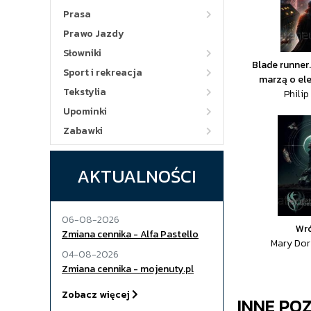
Prasa
Prawo Jazdy
Słowniki
Blade runner
Sport i rekreacja
marzą o ele
Tekstylia
Philip
Upominki
Zabawki
AKTUALNOŚCI
06-08-2026
Wr
Zmiana cennika - Alfa Pastello
Mary Dor
04-08-2026
Zmiana cennika - mojenuty.pl
Zobacz więcej
INNE PO