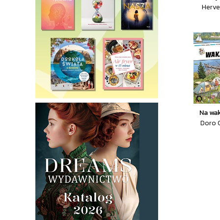
Herve
Na wa
Doro G