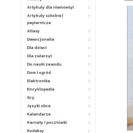
Artykuły dla niemowląt
Artykuły szkolne i
papiernicze
Atlasy
Dewocjonalia
Dla dzieci
Dla zwierząt
Do nauki zawodu
Dom i ogród
Elektronika
Encyklopedie
Gry
Języki obce
Kalendarze
Karnety i pocztówki
Kodeksy