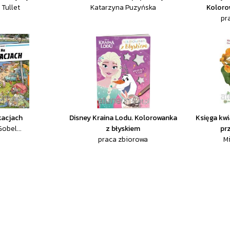
 Tullet
Katarzyna Puzyńska
Koloro
pr
kacjach
Disney Kraina Lodu. Kolorowanka
Księga kwi
obel...
z błyskiem
prz
praca zbiorowa
Mi