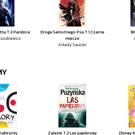
tta T.3 Pandora
Droga Samotnego Psa T.1 Czarne
Bł
Ruszkiewicz
miecze
Arkady Saulski
MY
labirynty
Zalesie T.3 Las papierowy
Disney K