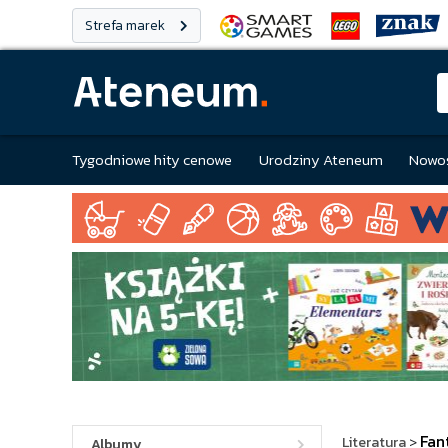
Strefa marek
Tygodniowe hity cenowe
Urodziny Ateneum
Nowoś
Fan
Literatura
>
Albumy