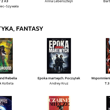
 2 A3
Anna Lebensztejn
Bar
iec-Szywała
YKA, FANTASY
nd Rebelia
Epoka martwych. Początek
Wspomnienie
k Kotleta
Andrey Kruz
T.3