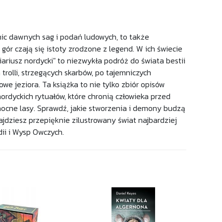
nic dawnych sag i podań ludowych, to także
gór czają się istoty zrodzone z legend. W ich świecie
tiariusz nordycki" to niezwykła podróż do świata bestii
rolli, strzegących skarbów, po tajemniczych
e jeziora. Ta książka to nie tylko zbiór opisów
ordyckich rytuałów, które chronią człowieka przed
łnocne lasy. Sprawdź, jakie stworzenia i demony budzą
ajdziesz przepięknie zilustrowany świat najbardziej
dii i Wysp Owczych.