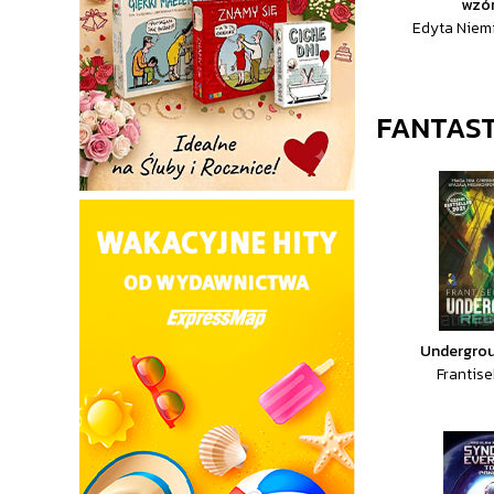
wzór
Edyta Niem
FANTAST
Undergrou
Frantise