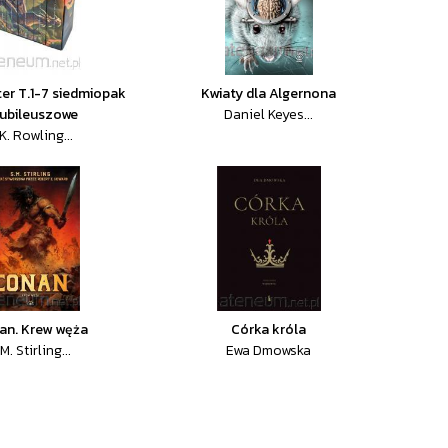
ter T.1-7 siedmiopak
Kwiaty dla Algernona
jubileuszowe
Daniel Keyes...
 K. Rowling...
an. Krew węża
Córka króla
M. Stirling...
Ewa Dmowska