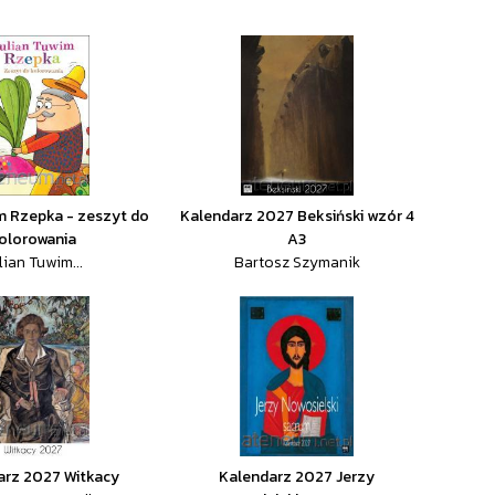
m Rzepka - zeszyt do
Kalendarz 2027 Beksiński wzór 4
olorowania
A3
lian Tuwim...
Bartosz Szymanik
arz 2027 Witkacy
Kalendarz 2027 Jerzy