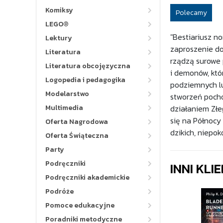
Komiksy
Polecamy
LEGO®
"Bestiariusz n
Lektury
zaproszenie do 
Literatura
rządzą surowe p
Literatura obcojęzyczna
i demonów, któ
Logopedia i pedagogika
podziemnych lu
Modelarstwo
stworzeń pocho
Multimedia
działaniem Złe
się na Północy 
Oferta Nagrodowa
dzikich, niepok
Oferta Świąteczna
Party
Podręczniki
INNI KLI
Podręczniki akademickie
Podróże
Pomoce edukacyjne
Poradniki metodyczne