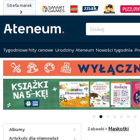
Strefa marek
Tygodniowe hity cenowe
Urodziny Ateneum
Nowości tygodnia
Pr
Maskotki
Zabawki
>
Albumy
Artykuły dla niemowląt