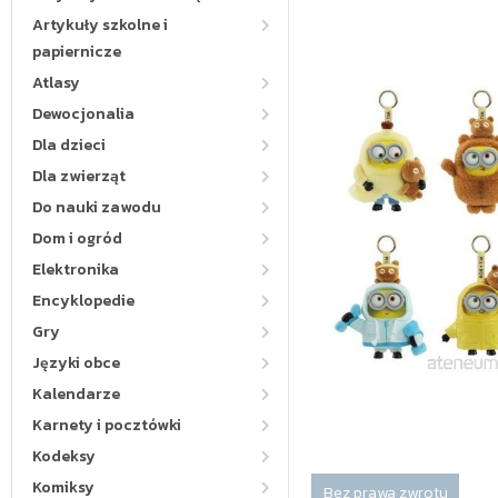
Artykuły szkolne i
papiernicze
Atlasy
Dewocjonalia
Dla dzieci
Dla zwierząt
Do nauki zawodu
Dom i ogród
Elektronika
Encyklopedie
Gry
Języki obce
Kalendarze
Karnety i pocztówki
Kodeksy
Komiksy
Bez prawa zwrotu